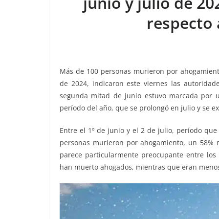
junio y julio de 2
o
p
g
m
tir
respecto 
o
p
er
k
Más de 100 personas murieron por ahogamien
de 2024, indicaron este viernes las autoridade
segunda mitad de junio estuvo marcada por u
período del año, que se prolongó en julio y se 
Entre el 1º de junio y el 2 de julio, período que
personas murieron por ahogamiento, un 58% m
parece particularmente preocupante entre los m
han muerto ahogados, mientras que eran menos 