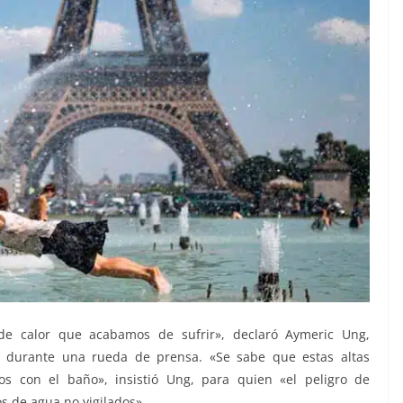
de calor que acabamos de sufrir», declaró Aymeric Ung,
, durante una rueda de prensa. «Se sabe que estas altas
os con el baño», insistió Ung, para quien «el peligro de
s de agua no vigilados».