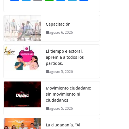
o
p
er
a
w
m
h
e
el
o
k
c
itt
ai
at
ss
e
m
e
er
l
s
e
gr
p
Capacitación
b
A
n
a
ar
agosto 6, 2026
o
p
g
m
tir
o
p
er
El tiempo electoral,
k
apremia a todos los
partidos.
agosto 5, 2026
Movimiento ciudadano:
sin movimiento ni
ciudadanos
agosto 5, 2026
La ciudadanía, “Al