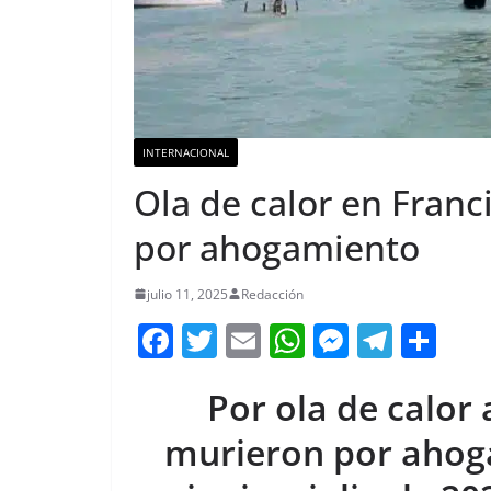
INTERNACIONAL
Ola de calor en Fran
por ahogamiento
julio 11, 2025
Redacción
F
T
E
W
M
T
C
a
w
m
h
e
el
o
Por ola de calor
c
itt
ai
at
ss
e
m
e
er
l
s
e
gr
p
murieron por ahog
b
A
n
a
ar