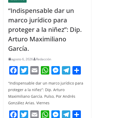
“Indispensable dar un
marco jurídico para
proteger a la niñez”: Dip.
Arturo Maximiliano
García.
agosto 6, 2026
Redacción
F
T
E
W
M
T
C
a
w
m
h
e
el
o
“Indispensable dar un marco jurídico para
c
itt
ai
at
ss
e
m
proteger a la niñez”: Dip. Arturo
e
er
l
s
e
gr
p
Maximiliano García. Pulso, Por Andrés
b
A
n
a
ar
González Arias. Viernes
o
p
g
m
tir
F
T
E
W
M
T
C