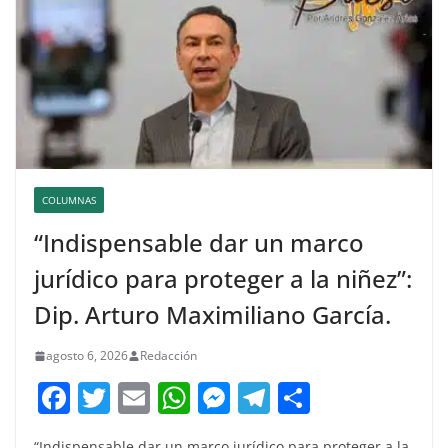
COLUMNAS
“Indispensable dar un marco
jurídico para proteger a la niñez”:
Dip. Arturo Maximiliano García.
agosto 6, 2026
Redacción
F
T
E
W
M
T
C
a
w
m
h
e
el
o
“Indispensable dar un marco jurídico para proteger a la