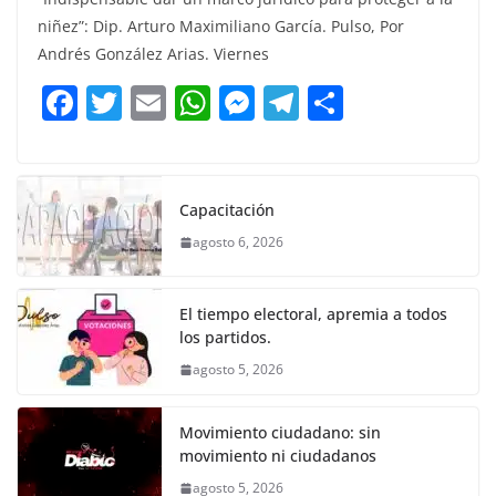
c
itt
ai
at
ss
e
m
niñez”: Dip. Arturo Maximiliano García. Pulso, Por
e
er
l
s
e
gr
p
Andrés González Arias. Viernes
b
A
n
a
ar
F
T
E
W
M
T
C
o
p
g
m
tir
a
w
m
h
e
el
o
o
p
er
c
itt
ai
at
ss
e
m
k
e
er
l
s
e
gr
p
Capacitación
b
A
n
a
ar
agosto 6, 2026
o
p
g
m
tir
o
p
er
El tiempo electoral, apremia a todos
k
los partidos.
agosto 5, 2026
Movimiento ciudadano: sin
movimiento ni ciudadanos
agosto 5, 2026