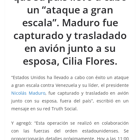
o
p
g
m
tir
un “ataque a gran
o
p
er
k
escala”. Maduro fue
capturado y trasladado
en avión junto a su
esposa, Cilia Flores.
“Estados Unidos ha llevado a cabo con éxito un ataque
a gran escala contra Venezuela y su líder, el presidente
Nicolás Maduro
, fue capturado y trasladado en avión
junto con su esposa, fuera del país”, escribió en un
mensaje en su red Truth Social.
Y agregó: “Esta operación se realizó en colaboración
con las fuerzas del orden estadounidenses. Se
proporcionarán detalles próximamente. Hoy a las 11:00