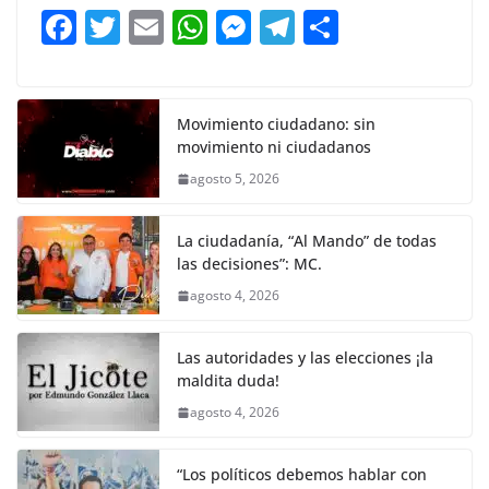
b
A
n
a
ar
F
T
E
W
M
T
C
o
p
g
m
tir
a
w
m
h
e
el
o
o
p
er
c
itt
ai
at
ss
e
m
k
e
er
l
s
e
gr
p
Movimiento ciudadano: sin
movimiento ni ciudadanos
b
A
n
a
ar
agosto 5, 2026
o
p
g
m
tir
o
p
er
La ciudadanía, “Al Mando” de todas
k
las decisiones”: MC.
agosto 4, 2026
Las autoridades y las elecciones ¡la
maldita duda!
agosto 4, 2026
“Los políticos debemos hablar con