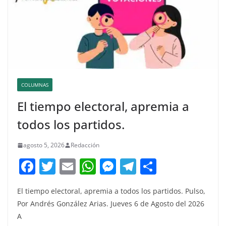
COLUMNAS
El tiempo electoral, apremia a
todos los partidos.
agosto 5, 2026
Redacción
F
T
E
W
M
T
C
a
w
m
h
e
el
o
El tiempo electoral, apremia a todos los partidos. Pulso,
c
itt
ai
at
ss
e
m
Por Andrés González Arias. Jueves 6 de Agosto del 2026
e
er
l
s
e
gr
p
A