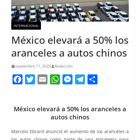
INTERNACIONAL
México elevará a 50% los
aranceles a autos chinos
septiembre 11, 2025
Redacción
F
T
E
W
M
T
C
a
w
m
h
e
el
o
c
itt
ai
at
ss
e
m
e
er
l
s
e
gr
p
México elevará a 50% los aranceles a
b
A
n
a
ar
autos chinos
o
p
g
m
tir
Marcelo Ebrard anunció el aumento de los aranceles a
o
p
er
los autos chinos como parte de una estrategia para