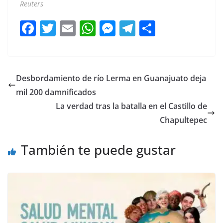
Reuters
F
T
E
W
M
T
C
a
w
m
h
e
el
o
c
itt
ai
at
ss
e
m
e
er
l
s
e
gr
p
Desbordamiento de río Lerma en Guanajuato deja
b
A
n
a
ar
mil 200 damnificados
o
p
g
m
tir
La verdad tras la batalla en el Castillo de
o
p
er
Chapultepec
k
También te puede gustar