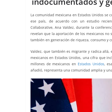
indocumentados y gen
o
p
g
m
tir
o
p
er
La comunidad mexicana en Estados Unidos se co
k
ese país, de acuerdo con un estudio recien
Collaborative, Ana Valdez, durante la conferen
revelan que la aportación de los mexicanos no 
también en generación de riqueza, consumo y c
Valdez, que también es migrante y radica allá,
mexicanos en Estados Unidos, una cifra que inc
millones de mexicanos en
Estados Unidos
, es
añadió, representa una comunidad amplia y una