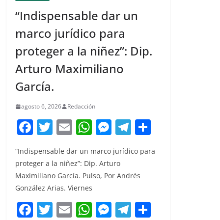
“Indispensable dar un
marco jurídico para
proteger a la niñez”: Dip.
Arturo Maximiliano
García.
agosto 6, 2026
Redacción
F
T
E
W
M
T
C
a
w
m
h
e
el
o
“Indispensable dar un marco jurídico para
c
itt
ai
at
ss
e
m
proteger a la niñez”: Dip. Arturo
e
er
l
s
e
gr
p
Maximiliano García. Pulso, Por Andrés
b
A
n
a
ar
González Arias. Viernes
o
p
g
m
tir
F
T
E
W
M
T
C