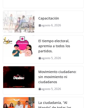
o
p
er
a
w
m
h
e
el
o
k
c
itt
ai
at
ss
e
m
e
er
l
s
e
gr
p
Capacitación
b
A
n
a
ar
agosto 6, 2026
o
p
g
m
tir
o
p
er
El tiempo electoral,
k
apremia a todos los
partidos.
agosto 5, 2026
Movimiento ciudadano:
sin movimiento ni
ciudadanos
agosto 5, 2026
La ciudadanía, “Al
Mando” de todas las