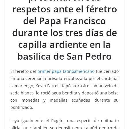
b
A
n
a
ar
respetos ante el féretro
o
p
g
m
tir
del Papa Francisco
o
p
er
k
durante los tres días de
capilla ardiente en la
basílica de San Pedro
El féretro del
primer papa latinoamericano
fue cerrado
en una ceremonia privada encabezada por el cardenal
camarlengo, Kevin Farrell: tapó su rostro con un velo de
seda blanca, le roció agua bendita y depositó una bolsa
con monedas y medallas acuñadas durante su
pontificado.
Leyó igualmente el Rogito, una especie de obituario
oficial que también se deposita en el ataúd dentro de