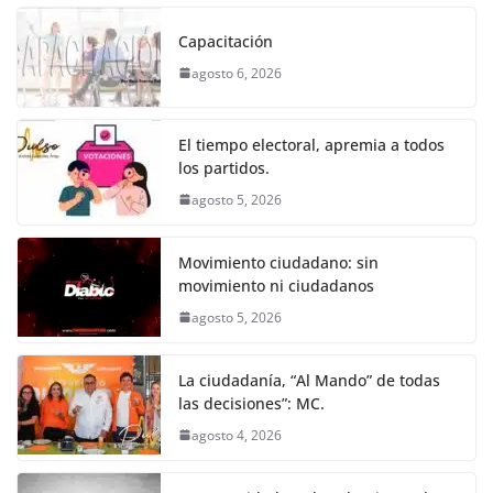
c
itt
ai
at
ss
e
m
k
e
er
l
s
e
gr
p
Capacitación
b
A
n
a
ar
agosto 6, 2026
o
p
g
m
tir
o
p
er
El tiempo electoral, apremia a todos
k
los partidos.
agosto 5, 2026
Movimiento ciudadano: sin
movimiento ni ciudadanos
agosto 5, 2026
La ciudadanía, “Al Mando” de todas
las decisiones”: MC.
agosto 4, 2026