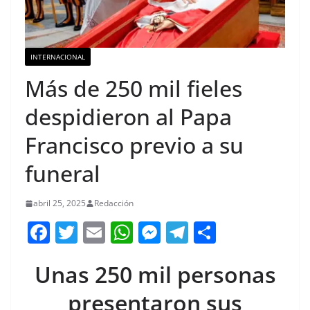
INTERNACIONAL
Más de 250 mil fieles
despidieron al Papa
Francisco previo a su
funeral
abril 25, 2025
Redacción
F
T
E
W
M
T
C
a
w
m
h
e
el
o
Unas 250 mil personas
c
itt
ai
at
ss
e
m
e
er
l
s
e
gr
p
presentaron sus