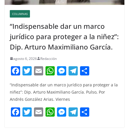
COLUMNAS
“Indispensable dar un marco
jurídico para proteger a la niñez”:
Dip. Arturo Maximiliano García.
agosto 6, 2026
Redacción
F
T
E
W
M
T
C
a
w
m
h
e
el
o
“Indispensable dar un marco jurídico para proteger a la
c
itt
ai
at
ss
e
m
niñez”: Dip. Arturo Maximiliano García. Pulso, Por
e
er
l
s
e
gr
p
Andrés González Arias. Viernes
b
A
n
a
ar
F
T
E
W
M
T
C
o
p
g
m
tir
a
w
m
h
e
el
o
o
p
er