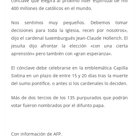
cónclave que elegirá al próximo líder espiritual de mil
400 millones de católicos en el mundo.
Nos sentimos muy pequeños. Debemos tomar
decisiones para toda la Iglesia, recen por nosotros»,
dijo el cardenal luxemburgués Jean-Claude Hollerich. El
jesuita dijo afrontar la elección «con una cierta
aprensión» pero también con «gran esperanza».
El cónclave debe celebrarse en la emblemática Capilla
Sixtina en un plazo de entre 15 y 20 días tras la muerte
del sumo pontífice, o antes si los cardenales lo deciden.
Más de dos tercios de los 135 purpurados que podrán
votar fueron nombrados por el difunto papa.
250 mil, 250 mil, 250 mil, 250 mil, 250 mil, 250 mil
Con información de AFP.