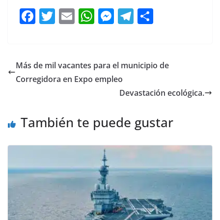
F
T
E
W
M
T
C
a
w
m
h
e
el
o
c
itt
ai
at
ss
e
m
e
er
l
s
e
gr
p
Más de mil vacantes para el municipio de
b
A
n
a
ar
Corregidora en Expo empleo
o
p
g
m
tir
Devastación ecológica.
o
p
er
También te puede gustar
k