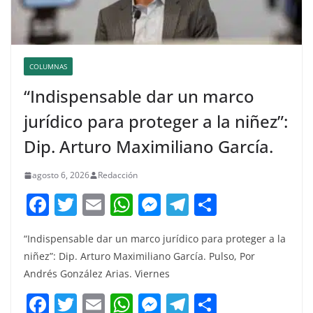
COLUMNAS
“Indispensable dar un marco
jurídico para proteger a la niñez”:
Dip. Arturo Maximiliano García.
agosto 6, 2026
Redacción
F
T
E
W
M
T
C
a
w
m
h
e
el
o
“Indispensable dar un marco jurídico para proteger a la
c
itt
ai
at
ss
e
m
niñez”: Dip. Arturo Maximiliano García. Pulso, Por
e
er
l
s
e
gr
p
Andrés González Arias. Viernes
b
A
n
a
ar
F
T
E
W
M
T
C