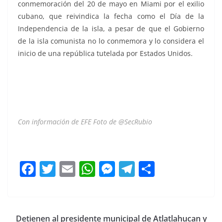
conmemoración del 20 de mayo en Miami por el exilio
cubano, que reivindica la fecha como el Día de la
Independencia de la isla, a pesar de que el Gobierno
de la isla comunista no lo conmemora y lo considera el
inicio de una república tutelada por Estados Unidos.
Con información de EFE Foto de @SecRubio
Marco Rubio Marco Rubio Marco Rubio
F
T
E
W
M
T
C
a
w
m
h
e
el
o
c
itt
ai
at
ss
e
m
e
er
l
s
e
gr
p
Detienen al presidente municipal de Atlatlahucan y