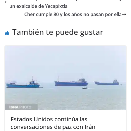
b
A
n
a
ar
un exalcalde de Yecapixtla
o
p
g
m
tir
Cher cumple 80 y los años no pasan por ella
o
p
er
También te puede gustar
k
Estados Unidos continúa las
conversaciones de paz con Irán