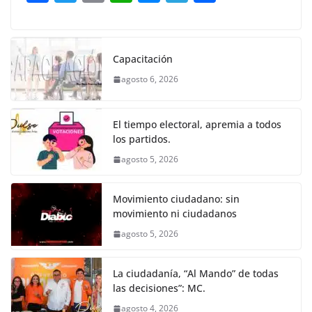
o
p
g
m
tir
a
w
m
h
e
el
o
o
p
er
c
itt
ai
at
ss
e
m
k
e
er
l
s
e
gr
p
Capacitación
b
A
n
a
ar
agosto 6, 2026
o
p
g
m
tir
o
p
er
El tiempo electoral, apremia a todos
k
los partidos.
agosto 5, 2026
Movimiento ciudadano: sin
movimiento ni ciudadanos
agosto 5, 2026
La ciudadanía, “Al Mando” de todas
las decisiones”: MC.
agosto 4, 2026