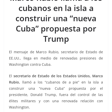
b
A
n
a
ar
cubanos en la isla a
o
p
g
m
tir
construir una “nueva
o
p
er
k
Cuba” propuesta por
Trump
El mensaje de Marco Rubio, secretario de Estado de
EE.UU., llega en medio de renovadas presiones de
Washington contra Cuba.
El
secretario de Estado de los Estados Unidos, Marco
Rubio,
llamó a los “cubanos de a pie” en la isla a
construir una “nueva Cuba” propuesta por el
presidente, Donald Trump, fuera del control de las
élites militares y con una renovada relación con
Washington.