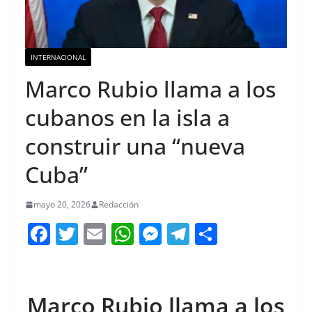
INTERNACIONAL
Marco Rubio llama a los
cubanos en la isla a
construir una “nueva
Cuba”
mayo 20, 2026
Redacción
F
T
E
W
M
T
C
a
w
m
h
e
el
o
c
itt
ai
at
ss
e
m
e
er
l
s
e
gr
p
Marco Rubio llama a los