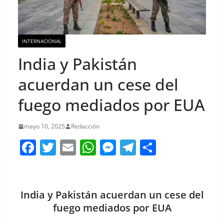
INTERNACIONAL
India y Pakistán
acuerdan un cese del
fuego mediados por EUA
mayo 10, 2025
Redacción
F
T
E
W
M
T
C
a
w
m
h
e
el
o
c
itt
ai
at
ss
e
m
e
er
l
s
e
gr
p
India y Pakistán acuerdan un cese del
b
A
n
a
ar
fuego mediados por EUA