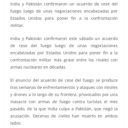
o
p
g
m
tir
India y Pakistán confirmaron un acuerdo de cese del
o
p
er
fuego luego de unas negociaciones encabezadas por
k
Estados Unidos para poner fin a la confrontación
militar.
India y Pakistán confirmaron este sábado un acuerdo
de cese del fuego luego de unas negociaciones
encabezadas por Estados Unidos para poner fin a la
confrontación militar más grave entre los rivales con
armas nucleares en décadas.
El anuncio del acuerdo de cese del fuego se produce
tras semanas de enfrentamientos y ataques con misiles
y drones a lo largo de su frontera, provocados por una
masacre con armas de fuego contra turistas el mes
pasado, de la que India culpa a Pakistán, que negó la
acusación. Decenas de civiles han muerto en ambos
lados.