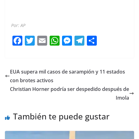
Por: AP
F
T
E
W
M
T
C
a
w
m
h
e
el
o
c
itt
ai
at
ss
e
m
e
er
l
s
e
gr
p
EUA supera mil casos de sarampión y 11 estados
b
A
n
a
ar
con brotes activos
o
p
g
m
tir
Christian Horner podría ser despedido después de
o
p
er
Imola
k
También te puede gustar