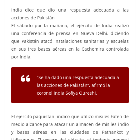
India dice que dio una respuesta adecuada a las
acciones de Pakistán
El sábado por la mañana, el ejército de India realizó
una conferencia de prensa en Nueva Delhi, diciendo
que Pakistán atacó instalaciones sanitarias y escuelas
en sus tres bases aéreas en la Cachemira controlada
por India.
“Se ha dado una respuesta adecuada a
las acciones de Pakistán”, afirmó la
coronel india Sofiya Qureshi.
El ejército paquistaní indicó que utilizó misiles Fateh de
medio alcance para atacar un almacén de misiles indio
y bases aéreas en las ciudades de Pathankot y
Udhampur. El vocero del ejército, el teniente general