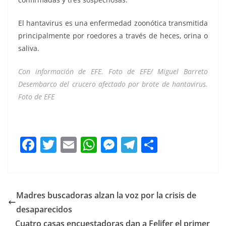
El hantavirus es una enfermedad zoonótica transmitida
principalmente por roedores a través de heces, orina o
saliva.
Con información de EFE. Foto de EFE/ Miguel Barreto
Desembarco del crucero afectado por brote de hantavirus.
Foto de EFE
Estadounidenses Estadounidenses
F
T
E
W
M
T
C
a
w
m
h
e
el
o
c
itt
ai
at
ss
e
m
e
er
l
s
e
gr
p
Madres buscadoras alzan la voz por la crisis de
b
A
n
a
ar
desaparecidos
o
p
g
m
tir
Cuatro casas encuestadoras dan a Felifer el primer