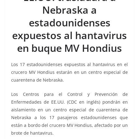
b
A
n
a
ar
Nebraska a
o
p
g
m
tir
estadounidenses
o
p
er
k
expuestos al hantavirus
en buque MV Hondius
Los 17 estadounidenses expuestos al hantavirus en el
crucero MV Hondius estarán en un centro especial de
cuarentena de Nebraska.
Los Centros para el Control y Prevención de
Enfermedades de EE.UU. (CDC en inglés) pondrán en
aislamiento en un centro especial de cuarentena de
Nebraska a los 17 pasajeros estadounidenses que
están a bordo del crucero MV Hondius, afectado por un
brote de hantavirus.