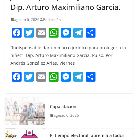
Dip. Arturo Maximiliano García.
agosto 6, 2026
Redacción
F
T
E
W
M
T
C
a
w
m
h
e
el
o
“Indispensable dar un marco jurídico para proteger a la
c
itt
ai
at
ss
e
m
niñez”: Dip. Arturo Maximiliano García. Pulso, Por
e
er
l
s
e
gr
p
Andrés González Arias. Viernes
b
A
n
a
ar
F
T
E
W
M
T
C
o
p
g
m
tir
a
w
m
h
e
el
o
o
p
er
c
itt
ai
at
ss
e
m
k
e
er
l
s
e
gr
p
Capacitación
b
A
n
a
ar
agosto 6, 2026
o
p
g
m
tir
o
p
er
El tiempo electoral, apremia a todos