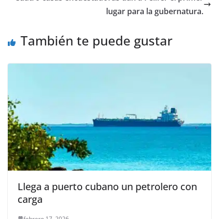
o
p
er
lugar para la gubernatura.
k
También te puede gustar
Llega a puerto cubano un petrolero con
carga
febrero 17, 2026