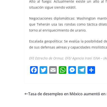
Alto al fuego: Actualmente existe un alto al
situación sigue siendo volátil.
Negociaciones diplomáticas: Washington mantie
que Teherán usa las rondas como táctica dilato
torno al enriquecimiento de uranio.
Escalada geopolítica: Se evalúa la posibilidad d
de sus defensas aéreas y capacidades misilística
EFE Estrecho de Ormuz. EFE/ Agencia Iraní ISNA – (A
F
T
E
W
M
T
C
a
w
m
h
e
el
o
c
itt
ai
at
ss
e
m
e
er
l
s
e
gr
p
Tasa de desempleo en México aumentó en
b
A
n
a
ar