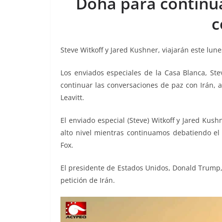
Doha para continu
o
p
g
m
tir
c
o
p
er
k
Steve Witkoff y Jared Kushner, viajarán este lun
Los enviados especiales de la Casa Blanca, Ste
continuar las conversaciones de paz con Irán, a
Leavitt.
El enviado especial (Steve) Witkoff y Jared Ku
alto nivel mientras continuamos debatiendo 
Fox.
El presidente de Estados Unidos, Donald Trump
petición de Irán.