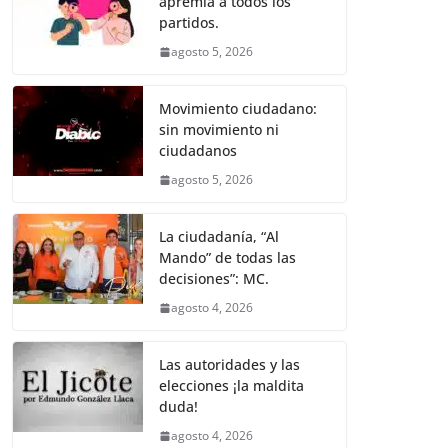
apremia a todos los
b
A
n
a
ar
partidos.
o
p
g
m
tir
agosto 5, 2026
o
p
er
k
Movimiento ciudadano:
sin movimiento ni
ciudadanos
agosto 5, 2026
La ciudadanía, “Al
Mando” de todas las
decisiones”: MC.
agosto 4, 2026
Las autoridades y las
elecciones ¡la maldita
duda!
agosto 4, 2026