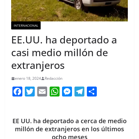
INTERNACIONAL
EE.UU. ha deportado a
casi medio millón de
extranjeros
enero 18, 2024
Redacción
F
T
E
W
M
T
C
a
w
m
h
e
el
o
c
itt
ai
at
ss
e
m
e
er
l
s
e
gr
p
EE UU. ha deportado a cerca de medio
b
A
n
a
ar
millón de extranjeros en los últimos
ocho meses