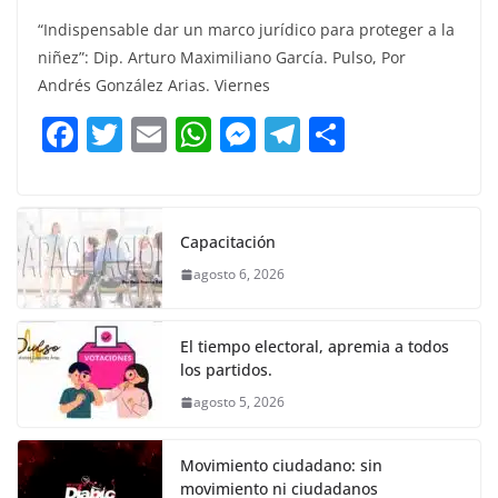
a
w
m
h
e
el
o
“Indispensable dar un marco jurídico para proteger a la
c
itt
ai
at
ss
e
m
niñez”: Dip. Arturo Maximiliano García. Pulso, Por
e
er
l
s
e
gr
p
Andrés González Arias. Viernes
b
A
n
a
ar
F
T
E
W
M
T
C
o
p
g
m
tir
a
w
m
h
e
el
o
o
p
er
c
itt
ai
at
ss
e
m
k
e
er
l
s
e
gr
p
Capacitación
b
A
n
a
ar
agosto 6, 2026
o
p
g
m
tir
o
p
er
El tiempo electoral, apremia a todos
k
los partidos.
agosto 5, 2026
Movimiento ciudadano: sin
movimiento ni ciudadanos