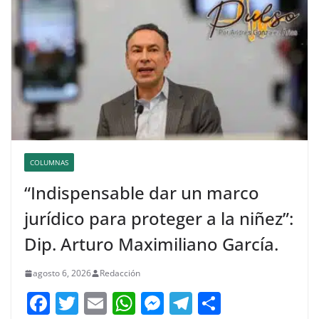
COLUMNAS
“Indispensable dar un marco
jurídico para proteger a la niñez”:
Dip. Arturo Maximiliano García.
agosto 6, 2026
Redacción
F
T
E
W
M
T
C