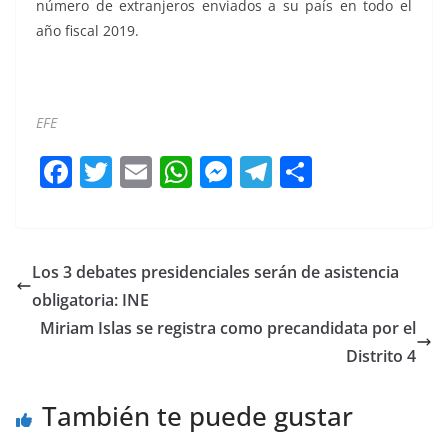
número de extranjeros enviados a su país en todo el
año fiscal 2019.
EE EE EE EE
EFE
F
T
E
W
M
T
C
a
w
m
h
e
el
o
c
itt
ai
at
ss
e
m
e
er
l
s
e
gr
p
Los 3 debates presidenciales serán de asistencia
b
A
n
a
ar
obligatoria: INE
o
p
g
m
tir
Miriam Islas se registra como precandidata por el
o
p
er
Distrito 4
k
También te puede gustar