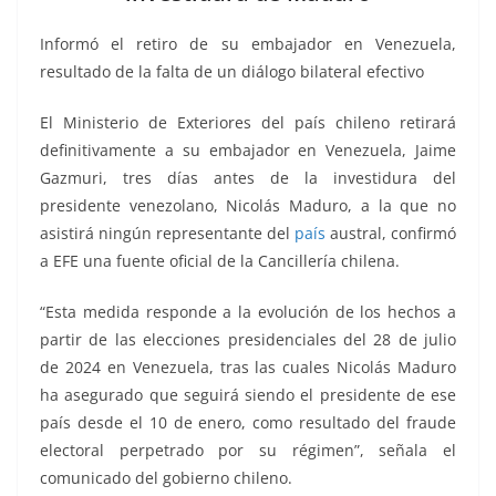
o
p
g
m
tir
o
p
er
Informó el retiro de su embajador en Venezuela,
k
resultado de la falta de un diálogo bilateral efectivo
El Ministerio de Exteriores del país chileno retirará
definitivamente a su embajador en Venezuela, Jaime
Gazmuri, tres días antes de la investidura del
presidente venezolano, Nicolás Maduro, a la que no
asistirá ningún representante del
país
austral, confirmó
a EFE una fuente oficial de la Cancillería chilena.
“Esta medida responde a la evolución de los hechos a
partir de las elecciones presidenciales del 28 de julio
de 2024 en Venezuela, tras las cuales Nicolás Maduro
ha asegurado que seguirá siendo el presidente de ese
país desde el 10 de enero, como resultado del fraude
electoral perpetrado por su régimen”, señala el
comunicado del gobierno chileno.