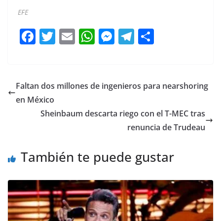
EFE
F
T
E
W
M
T
C
a
w
m
h
e
el
o
c
itt
ai
at
ss
e
m
e
er
l
s
e
gr
p
Faltan dos millones de ingenieros para nearshoring
b
A
n
a
ar
en México
o
p
g
m
tir
Sheinbaum descarta riego con el T-MEC tras
o
p
er
renuncia de Trudeau
k
También te puede gustar