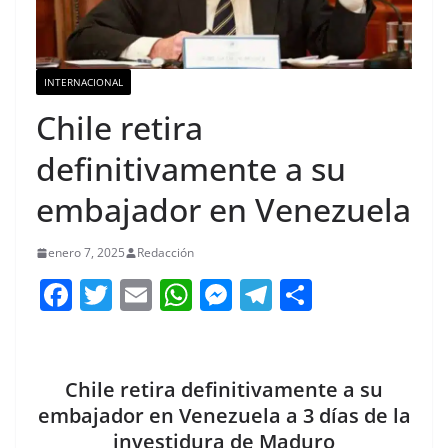
INTERNACIONAL
Chile retira
definitivamente a su
embajador en Venezuela
enero 7, 2025
Redacción
F
T
E
W
M
T
C
a
w
m
h
e
el
o
c
itt
ai
at
ss
e
m
e
er
l
s
e
gr
p
Chile retira definitivamente a su
b
A
n
a
ar
embajador en Venezuela a 3 días de la
investidura de Maduro