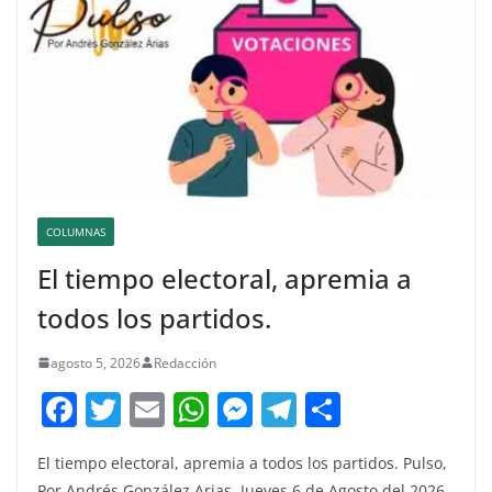
COLUMNAS
El tiempo electoral, apremia a
todos los partidos.
agosto 5, 2026
Redacción
F
T
E
W
M
T
C
a
w
m
h
e
el
o
El tiempo electoral, apremia a todos los partidos. Pulso,
c
itt
ai
at
ss
e
m
Por Andrés González Arias. Jueves 6 de Agosto del 2026