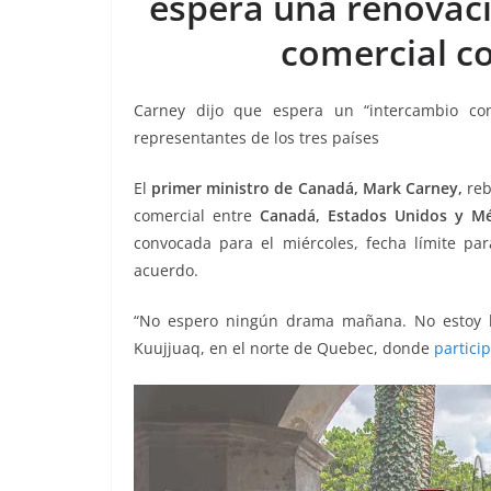
espera una renovac
o
p
g
m
tir
comercial c
o
p
er
k
Carney dijo que espera un “intercambio cons
representantes de los tres países
El
primer ministro de Canadá, Mark Carney,
reb
comercial entre
Canadá, Estados Unidos y Mé
convocada para el miércoles, fecha límite pa
acuerdo.
“No espero ningún drama mañana. No estoy bu
Kuujjuaq, en el norte de Quebec, donde
partici