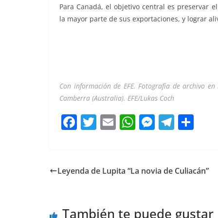
Para Canadá, el objetivo central es preservar 
la mayor parte de sus exportaciones, y lograr aliv
Con información de EFE. Fotografía de archivo en
Camberra (Australia). EFE/Lukas Coch
F
T
E
W
M
T
C
a
w
m
h
e
el
o
c
itt
ai
at
ss
e
m
e
er
l
s
e
gr
p
Leyenda de Lupita “La novia de Culiacán”
b
A
n
a
ar
o
p
g
m
tir
También te puede gustar
o
p
er