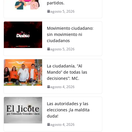
k
partidos.
agosto 5, 2026
Movimiento ciudadano:
sin movimiento ni
ciudadanos
agosto 5, 2026
La ciudadanía, “Al
Mando” de todas las
decisiones”: MC.
agosto 4, 2026
Las autoridades y las
elecciones ¡la maldita
duda!
agosto 4, 2026