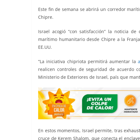
o
p
g
m
tir
Este fin de semana se abrirá un corredor marít
o
p
er
Chipre.
k
Israel acogió “con satisfacción” la noticia 
marítimo humanitario desde Chipre a la Franja 
EE.UU.
“La iniciativa chipriota permitirá aumentar la
realicen controles de seguridad de acuerdo con
Ministerio de Exteriores de Israel, país que mant
En estos momentos, Israel permite, tras exhaus
cruce de Kerem Shalom, que conecta el enclave 