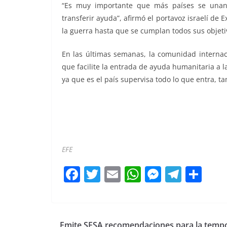
“Es muy importante que más países se unan a 
transferir ayuda”, afirmó el portavoz israelí de 
la guerra hasta que se cumplan todos sus objetiv
En las últimas semanas, la comunidad internaci
que facilite la entrada de ayuda humanitaria a l
ya que es el país supervisa todo lo que entra, t
Abrirán Abrirán Abrirán Abrirán
EFE
F
T
E
W
M
T
C
a
w
m
h
e
el
o
c
itt
ai
at
ss
e
m
e
er
l
s
e
gr
p
Emite SESA recomendaciones para la temp