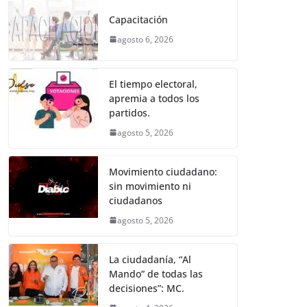
e
er
l
s
e
gr
p
Capacitación
b
A
n
a
ar
agosto 6, 2026
o
p
g
m
tir
o
p
er
El tiempo electoral,
k
apremia a todos los
partidos.
agosto 5, 2026
Movimiento ciudadano:
sin movimiento ni
ciudadanos
agosto 5, 2026
La ciudadanía, “Al
Mando” de todas las
decisiones”: MC.