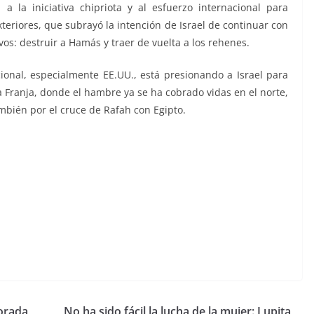
la iniciativa chipriota y al esfuerzo internacional para
Exteriores, que subrayó la intención de Israel de continuar con
os: destruir a Hamás y traer de vuelta a los rehenes.
onal, especialmente EE.UU., está presionando a Israel para
a Franja, donde el hambre ya se ha cobrado vidas en el norte,
ambién por el cruce de Rafah con Egipto.
orada
No ha sido fácil la lucha de la mujer: Lupita