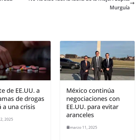
Murguía
te de EE.UU. a
México continúa
amas de drogas
negociaciones con
á a una crisis
EE.UU. para evitar
aranceles
2, 2025
marzo 11, 2025