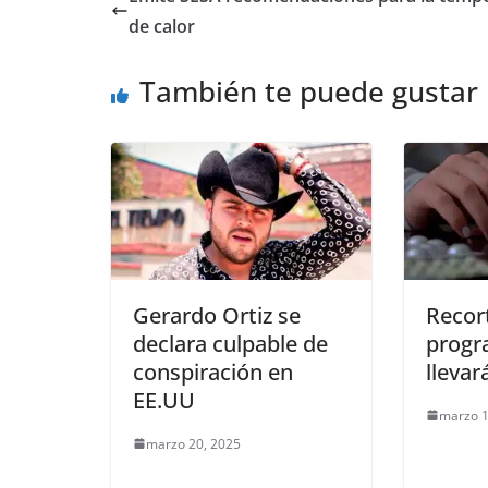
b
A
n
a
ar
de calor
o
p
g
m
tir
También te puede gustar
o
p
er
k
Gerardo Ortiz se
Recor
declara culpable de
progr
conspiración en
llevar
EE.UU
marzo 1
marzo 20, 2025