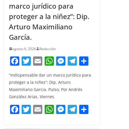
marco jurídico para
proteger a la niñez”: Dip.
Arturo Maximiliano
García.
agosto 6, 2026
Redacción
F
T
E
W
M
T
C
a
w
m
h
e
el
o
“Indispensable dar un marco jurídico para
c
itt
ai
at
ss
e
m
proteger a la niñez”: Dip. Arturo
e
er
l
s
e
gr
p
Maximiliano García. Pulso, Por Andrés
b
A
n
a
ar
González Arias. Viernes
o
p
g
m
tir
F
T
E
W
M
T
C
o
p
er
a
w
m
h
e
el
o
k
c
itt
ai
at
ss
e
m