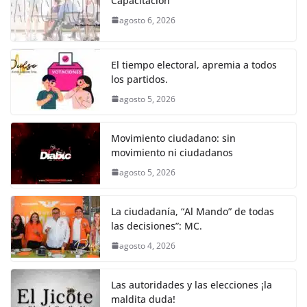
Capacitación
b
A
n
a
ar
agosto 6, 2026
o
p
g
m
tir
o
p
er
El tiempo electoral, apremia a todos
k
los partidos.
agosto 5, 2026
Movimiento ciudadano: sin
movimiento ni ciudadanos
agosto 5, 2026
La ciudadanía, “Al Mando” de todas
las decisiones”: MC.
agosto 4, 2026
Las autoridades y las elecciones ¡la
maldita duda!