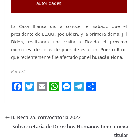
autoridades.
La Casa Blanca dio a conocer el sábado que el
presidente de
EE.UU., Joe Biden,
y la primera dama, Jill
Biden, realizarán una visita a Florida el próximo
miércoles, dos días después de estar en
Puerto Rico
,
que recientemente fue afectado por el
huracán Fiona
.
Por EFE
700 700 700 700 700
F
T
E
W
M
T
C
a
w
m
h
e
el
o
c
itt
ai
at
ss
e
m
e
er
l
s
e
gr
p
Tu Beca 2a. convocatoria 2022
b
A
n
a
ar
Subsecretaría de Derechos Humanos tiene nueva
o
p
g
m
tir
titular