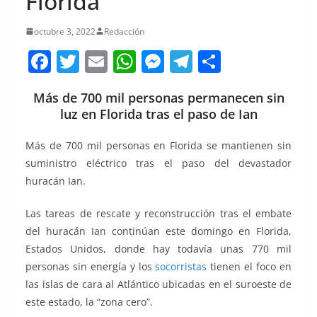
Florida
octubre 3, 2022
Redacción
F
T
E
W
M
T
C
a
w
m
h
e
el
o
Más de 700 mil personas permanecen sin
c
itt
ai
at
ss
e
m
luz en Florida tras el paso de Ian
e
er
l
s
e
gr
p
b
A
n
a
ar
Más de 700 mil personas en Florida se mantienen sin
suministro eléctrico tras el paso del devastador
o
p
g
m
tir
huracán Ian.
o
p
er
k
Las tareas de rescate y reconstrucción tras el embate
del huracán Ian continúan este domingo en Florida,
Estados Unidos, donde hay todavía unas 770 mil
personas sin energía y los
socorristas
tienen el foco en
las islas de cara al Atlántico ubicadas en el suroeste de
este estado, la “zona cero”.