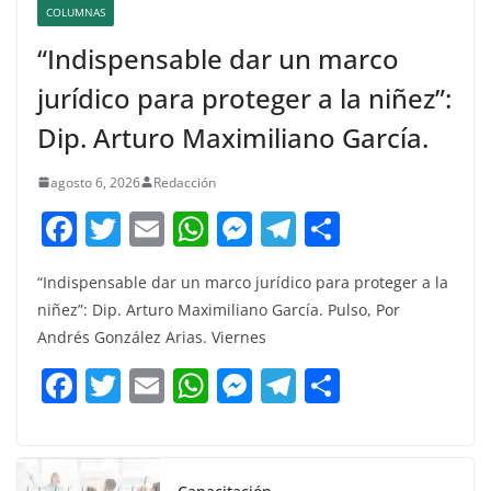
COLUMNAS
“Indispensable dar un marco
jurídico para proteger a la niñez”:
Dip. Arturo Maximiliano García.
agosto 6, 2026
Redacción
F
T
E
W
M
T
C
a
w
m
h
e
el
o
“Indispensable dar un marco jurídico para proteger a la
c
itt
ai
at
ss
e
m
niñez”: Dip. Arturo Maximiliano García. Pulso, Por
e
er
l
s
e
gr
p
Andrés González Arias. Viernes
b
A
n
a
ar
F
T
E
W
M
T
C
o
p
g
m
tir
a
w
m
h
e
el
o
o
p
er
c
itt
ai
at
ss
e
m
k
e
er
l
s
e
gr
p