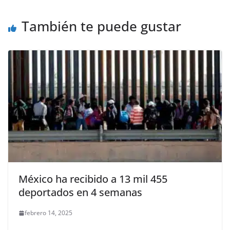
o
p
er
También te puede gustar
k
México ha recibido a 13 mil 455
deportados en 4 semanas
febrero 14, 2025