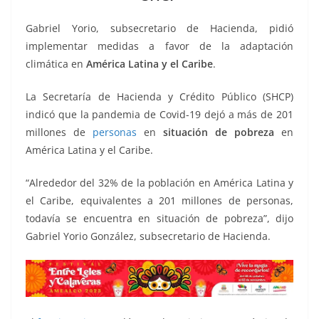
o
p
g
m
tir
o
p
er
Gabriel Yorio, subsecretario de Hacienda, pidió
k
implementar medidas a favor de la adaptación
climática en
América Latina y el Caribe
.
La Secretaría de Hacienda y Crédito Público (SHCP)
indicó que la pandemia de Covid-19 dejó a más de 201
millones de
personas
en
situación de pobreza
en
América Latina y el Caribe.
“Alrededor del 32% de la población en América Latina y
el Caribe, equivalentes a 201 millones de personas,
todavía se encuentra en situación de pobreza”, dijo
Gabriel Yorio González, subsecretario de Hacienda.