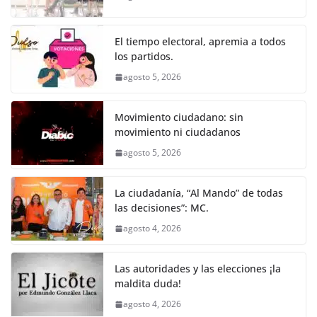
o
p
g
m
tir
o
p
er
El tiempo electoral, apremia a todos
k
los partidos.
agosto 5, 2026
Movimiento ciudadano: sin
movimiento ni ciudadanos
agosto 5, 2026
La ciudadanía, “Al Mando” de todas
las decisiones”: MC.
agosto 4, 2026
Las autoridades y las elecciones ¡la
maldita duda!
agosto 4, 2026