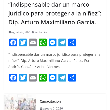
“Indispensable dar un marco
jurídico para proteger a la niñez”:
Dip. Arturo Maximiliano García.
agosto 6, 2026
Redacción
F
T
E
W
M
T
C
a
w
m
h
e
el
o
“Indispensable dar un marco jurídico para proteger a la
c
itt
ai
at
ss
e
m
niñez”: Dip. Arturo Maximiliano García. Pulso, Por
e
er
l
s
e
gr
p
Andrés González Arias. Viernes
b
A
n
a
ar
F
T
E
W
M
T
C
o
p
g
m
tir
a
w
m
h
e
el
o
o
p
er
c
itt
ai
at
ss
e
m
k
e
er
l
s
e
gr
p
Capacitación
b
A
n
a
ar
agosto 6, 2026