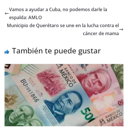
e
er
l
s
e
gr
p
Vamos a ayudar a Cuba, no podemos darle la
b
A
n
a
ar
espalda: AMLO
o
p
g
m
tir
Municipio de Querétaro se une en la lucha contra el
o
p
er
cáncer de mama
k
También te puede gustar