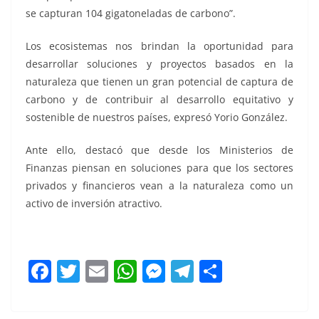
se capturan 104 gigatoneladas de carbono”.
Los ecosistemas nos brindan la oportunidad para
desarrollar soluciones y proyectos basados en la
naturaleza que tienen un gran potencial de captura de
carbono y de contribuir al desarrollo equitativo y
sostenible de nuestros países, expresó Yorio González.
Ante ello, destacó que desde los Ministerios de
Finanzas piensan en soluciones para que los sectores
privados y financieros vean a la naturaleza como un
activo de inversión atractivo.
201 millones 201 millones
F
T
E
W
M
T
C
a
w
m
h
e
el
o
c
itt
ai
at
ss
e
m