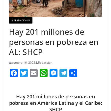
INTERNACIONAL
Hay 201 millones de
personas en pobreza en
AL: SHCP
octubre 16, 2023
Redacción
F
T
E
W
M
T
C
a
w
m
h
e
el
o
c
itt
ai
at
ss
e
m
e
er
l
s
e
gr
p
Hay 201 millones de personas en
b
A
n
a
ar
pobreza en América Latina y el Caribe:
SHCP