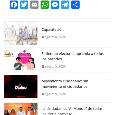
b
A
n
a
ar
F
T
E
W
M
T
C
o
p
g
m
tir
a
w
m
h
e
el
o
o
p
er
c
itt
ai
at
ss
e
m
k
e
er
l
s
e
gr
p
Capacitación
b
A
n
a
ar
agosto 6, 2026
o
p
g
m
tir
o
p
er
El tiempo electoral, apremia a todos
k
los partidos.
agosto 5, 2026
Movimiento ciudadano: sin
movimiento ni ciudadanos
agosto 5, 2026
La ciudadanía, “Al Mando” de todas
las decisiones”: MC.