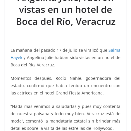
o
p
g
m
tir
vistas en un hotel de
o
p
er
k
Boca del Río, Veracruz
La mañana del pasado 17 de julio se viralizó que
Salma
Hayek
y Angelina Jolie habían sido vistas en un hotel de
Boca del Río, Veracruz.
Momentos después, Rocío Nahle, gobernadora del
estado, confirmó que había tenido un encuentro con
las actrices en el hotel Grand Fiesta Americana.
“Nada más venimos a saludarlas y pues muy contenta
de nuestra paisana y todo muy bien. Veracruz está de
moda”, comentó la mandataria estatal sin brindar más
detalles sobre la visita de las estrellas de Hollywood.