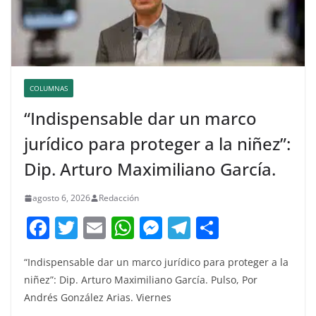
COLUMNAS
“Indispensable dar un marco
jurídico para proteger a la niñez”:
Dip. Arturo Maximiliano García.
agosto 6, 2026
Redacción
F
T
E
W
M
T
C
a
w
m
h
e
el
o
“Indispensable dar un marco jurídico para proteger a la
c
itt
ai
at
ss
e
m
niñez”: Dip. Arturo Maximiliano García. Pulso, Por
e
er
l
s
e
gr
p
Andrés González Arias. Viernes