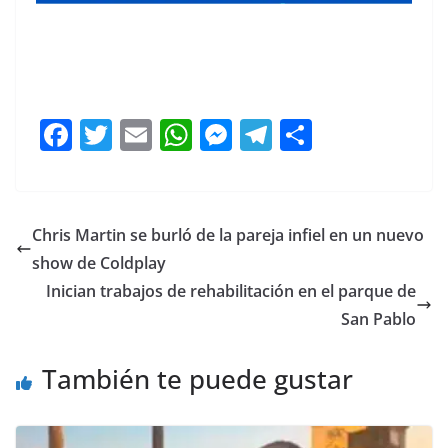
F
T
E
W
M
T
C
a
w
m
h
e
el
o
c
itt
ai
at
ss
e
m
e
er
l
s
e
gr
p
Chris Martin se burló de la pareja infiel en un nuevo
b
A
n
a
ar
show de Coldplay
o
p
g
m
tir
Inician trabajos de rehabilitación en el parque de
o
p
er
San Pablo
k
También te puede gustar