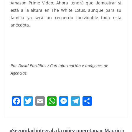
Amazon Prime Video. Ahora tendrá que demostrar si
está a la altura en The White Lotus, aunque para su
familia ya será un recuerdo inolvidable toda esta
anécdota.
Patrick, Patrick, Patrick, Patrick, Patrick
Por David Pardillos / Con información e imágenes de
Agencias.
F
T
E
W
M
T
C
a
w
m
h
e
el
o
c
itt
ai
at
ss
e
m
e
er
l
s
e
gr
p
«Seguridad integral a la niñez queretana»: Mauricio