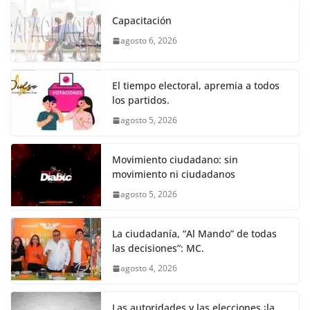
k
e
er
l
s
e
gr
p
Capacitación
b
A
n
a
ar
agosto 6, 2026
o
p
g
m
tir
o
p
er
El tiempo electoral, apremia a todos
k
los partidos.
agosto 5, 2026
Movimiento ciudadano: sin
movimiento ni ciudadanos
agosto 5, 2026
La ciudadanía, “Al Mando” de todas
las decisiones”: MC.
agosto 4, 2026
Las autoridades y las elecciones ¡la