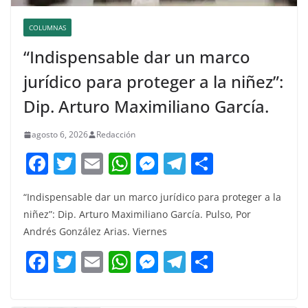
COLUMNAS
“Indispensable dar un marco
jurídico para proteger a la niñez”:
Dip. Arturo Maximiliano García.
agosto 6, 2026
Redacción
F
T
E
W
M
T
C
a
w
m
h
e
el
o
“Indispensable dar un marco jurídico para proteger a la
c
itt
ai
at
ss
e
m
niñez”: Dip. Arturo Maximiliano García. Pulso, Por
e
er
l
s
e
gr
p
Andrés González Arias. Viernes
b
A
n
a
ar
F
T
E
W
M
T
C
o
p
g
m
tir
a
w
m
h
e
el
o
o
p
er
c
itt
ai
at
ss
e
m