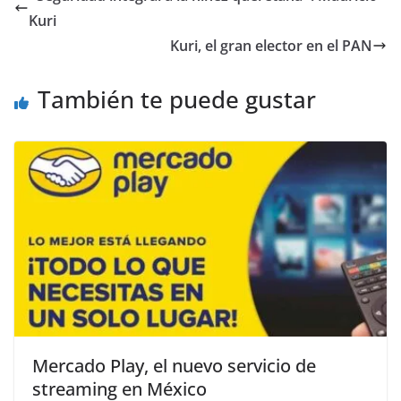
b
A
n
a
ar
Kuri
o
p
g
m
tir
Kuri, el gran elector en el PAN
o
p
er
También te puede gustar
k
Mercado Play, el nuevo servicio de
streaming en México