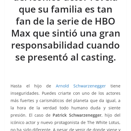
o
p
g
m
tir
que su familia es tan
o
p
er
k
fan de la serie de HBO
Max que sintió una gran
responsabilidad cuando
se presentó al casting.
Hasta el hijo de
Arnold Schwarzenegger
tiene
inseguridades. Puedes criarte con uno de los actores
más fuertes y carismáticos del planeta que da igual, a
la hora de la verdad todo humano duda y siente
presión. El caso de
Patrick Schwarzenegger
, hijo del
icónico actor y nuevo protagonista de The White Lotus,
no ha sido diferente. A pesar de venir de donde viene y