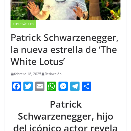
ESPECTÁCULOS
Patrick Schwarzenegger,
la nueva estrella de ‘The
White Lotus’
febrero 18, 2025
Redacción
F
T
E
W
M
T
C
a
w
m
h
e
el
o
Patrick
c
itt
ai
at
ss
e
m
e
er
l
s
e
gr
p
Schwarzenegger, hijo
b
A
n
a
ar
del icónico actor revela