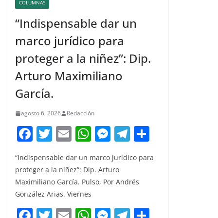
COLUMNAS
“Indispensable dar un
marco jurídico para
proteger a la niñez”: Dip.
Arturo Maximiliano
García.
agosto 6, 2026
Redacción
F
T
E
W
M
T
C
a
w
m
h
e
el
o
“Indispensable dar un marco jurídico para
c
itt
ai
at
ss
e
m
proteger a la niñez”: Dip. Arturo
e
er
l
s
e
gr
p
Maximiliano García. Pulso, Por Andrés
b
A
n
a
ar
González Arias. Viernes
o
p
g
m
tir
F
T
E
W
M
T
C