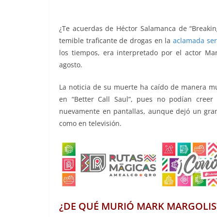
o
p
g
m
tir
o
p
er
¿Te acuerdas de Héctor Salamanca de “Breakin
k
temible traficante de drogas en la
aclamada ser
los tiempos, era interpretado por el actor Ma
agosto.
La noticia de su muerte ha caído de manera muy
en “Better Call Saul”, pues no podían creer 
nuevamente en pantallas, aunque dejó un gran 
como en televisión.
Mark Margolis, Mark Margoli
¿DE QUÉ MURIÓ MARK MARGOLIS