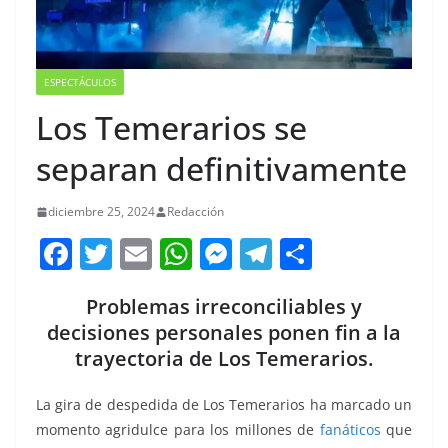
ESPECTÁCULOS
Los Temerarios se
separan definitivamente
diciembre 25, 2024
Redacción
F
T
E
W
M
T
C
a
w
m
h
e
el
o
Problemas irreconciliables y
c
itt
ai
at
ss
e
m
decisiones personales ponen fin a la
e
er
l
s
e
gr
p
trayectoria de Los Temerarios.
b
A
n
a
ar
o
p
g
m
tir
La gira de despedida de Los Temerarios ha marcado un
momento agridulce para los millones de
fanáticos
que
o
p
er