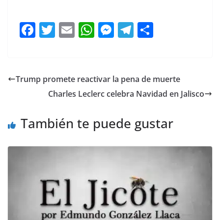
F
T
E
W
M
T
C
a
w
m
h
e
el
o
c
itt
ai
at
ss
e
m
e
er
l
s
e
gr
p
Trump promete reactivar la pena de muerte
b
A
n
a
ar
Charles Leclerc celebra Navidad en Jalisco
o
p
g
m
tir
o
p
er
También te puede gustar
k