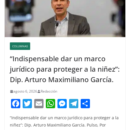
COLUMNAS
“Indispensable dar un marco
jurídico para proteger a la niñez”:
Dip. Arturo Maximiliano García.
agosto 6, 2026
Redacción
F
T
E
W
M
T
C
a
w
m
h
e
el
o
“Indispensable dar un marco jurídico para proteger a la
c
itt
ai
at
ss
e
m
niñez”: Dip. Arturo Maximiliano García. Pulso, Por