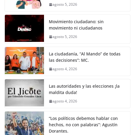
b
A
n
a
ar
agosto 5, 2026
o
p
g
m
tir
o
p
er
Movimiento ciudadano: sin
k
movimiento ni ciudadanos
agosto 5, 2026
La ciudadanía, “Al Mando” de todas
las decisiones”: MC.
agosto 4, 2026
Las autoridades y las elecciones ¡la
maldita duda!
agosto 4, 2026
“Los políticos debemos hablar con
hechos, no con palabras”: Agustín
Dorantes.