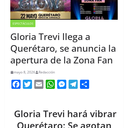
ESPECTÁCULOS
Gloria Trevi llega a
Querétaro, se anuncia la
apertura de la Zona Fan
mayo 8, 2026
Redacción
F
T
E
W
M
T
C
a
w
m
h
e
el
o
c
itt
ai
at
ss
e
m
e
er
l
s
e
gr
p
Gloria Trevi hará vibrar
b
A
n
a
ar
Querétaro: Se agotan