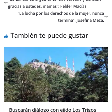
b
A
n
a
ar
gracias a ustedes, mamás”: Felifer Macías
o
p
g
m
tir
“La lucha por los derechos de la mujer, nunca
o
p
er
termina”: Josefina Meza.
k
También te puede gustar
Buscarán diálogo con ejido Los Trigos