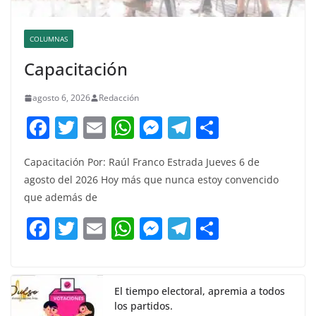
COLUMNAS
Capacitación
agosto 6, 2026
Redacción
F
T
E
W
M
T
C
a
w
m
h
e
el
o
Capacitación Por: Raúl Franco Estrada Jueves 6 de
c
itt
ai
at
ss
e
m
agosto del 2026 Hoy más que nunca estoy convencido
e
er
l
s
e
gr
p
que además de
b
A
n
a
ar
F
T
E
W
M
T
C
o
p
g
m
tir
a
w
m
h
e
el
o
o
p
er
c
itt
ai
at
ss
e
m
k
e
er
l
s
e
gr
p
El tiempo electoral, apremia a todos
los partidos.