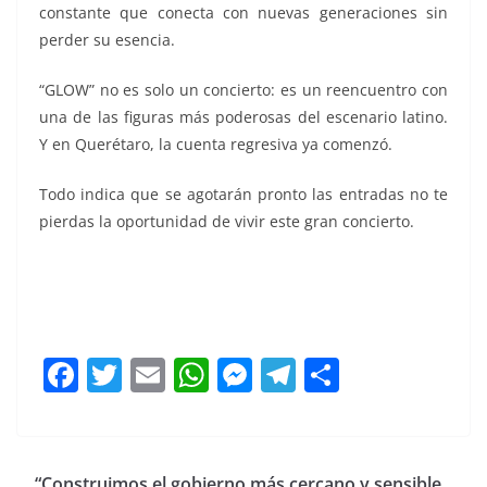
constante que conecta con nuevas generaciones sin
perder su esencia.
“GLOW” no es solo un concierto: es un reencuentro con
una de las figuras más poderosas del escenario latino.
Y en Querétaro, la cuenta regresiva ya comenzó.
Todo indica que se agotarán pronto las entradas no te
pierdas la oportunidad de vivir este gran concierto.
Gloria Trevi Gloria Trevi
F
T
E
W
M
T
C
a
w
m
h
e
el
o
c
itt
ai
at
ss
e
m
e
er
l
s
e
gr
p
“Construimos el gobierno más cercano y sensible