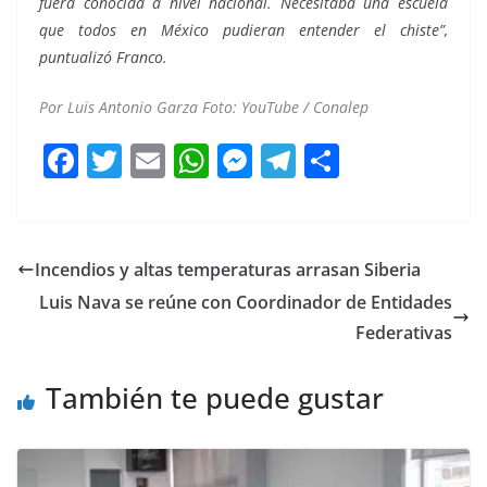
fuera conocida a nivel nacional. Necesitaba una escuela
que todos en México pudieran entender el chiste”,
puntualizó Franco.
Por Luis Antonio Garza Foto: YouTube / Conalep
F
T
E
W
M
T
C
a
w
m
h
e
el
o
c
itt
ai
at
ss
e
m
e
er
l
s
e
gr
p
Incendios y altas temperaturas arrasan Siberia
b
A
n
a
ar
Luis Nava se reúne con Coordinador de Entidades
o
p
g
m
tir
Federativas
o
p
er
También te puede gustar
k