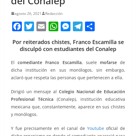
del Conalep
agosto 26, 2021
Redacción
F
T
E
W
M
T
C
a
w
m
h
e
el
o
Por reiterados chistes, Franco Escamilla se
c
itt
ai
at
ss
e
m
disculpó con estudiantes del Conalep
e
er
l
s
e
gr
p
b
A
n
a
ar
El
comediante Franco Escamilla
, suele
mofarse
de
dicha institución en sus monólogos, sin embargo,
o
p
g
m
tir
aclaró que respeta las personas que pertenecen a ella.
o
p
er
k
Dirigió un mensaje al
Colegio Nacional de Educación
Profesional Técnica
(Conalep), institución educativa
mexicana que, constantemente, aparece en sus chistes
y monólogos.
Y fue precisamente en el canal de
Youtube
oficial de
dicho organismo en donde el comediante apareció para