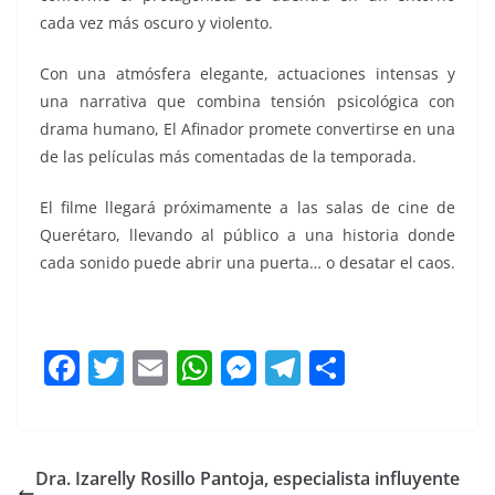
cada vez más oscuro y violento.
Con una atmósfera elegante, actuaciones intensas y
una narrativa que combina tensión psicológica con
drama humano, El Afinador promete convertirse en una
de las películas más comentadas de la temporada.
El filme llegará próximamente a las salas de cine de
Querétaro, llevando al público a una historia donde
cada sonido puede abrir una puerta… o desatar el caos.
F
T
E
W
M
T
C
a
w
m
h
e
el
o
c
itt
ai
at
ss
e
m
e
er
l
s
e
gr
p
Dra. Izarelly Rosillo Pantoja, especialista influyente