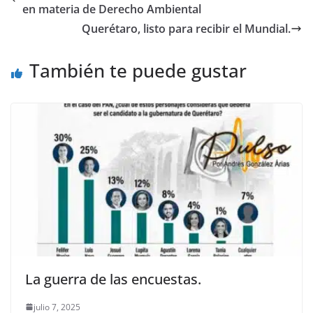
b
A
n
a
ar
en materia de Derecho Ambiental
o
p
g
m
tir
Querétaro, listo para recibir el Mundial.
o
p
er
También te puede gustar
k
La guerra de las encuestas.
julio 7, 2025