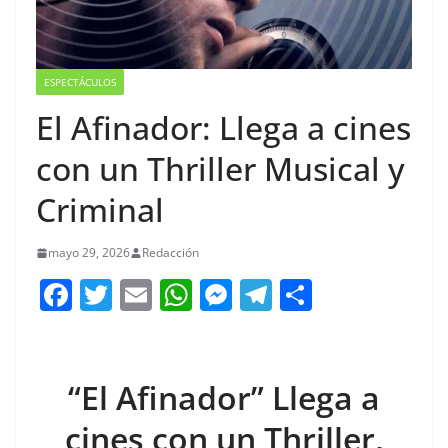
ESPECTÁCULOS
El Afinador: Llega a cines
con un Thriller Musical y
Criminal
mayo 29, 2026
Redacción
F
T
E
W
M
T
C
a
w
m
h
e
el
o
c
itt
ai
at
ss
e
m
e
er
l
s
e
gr
p
“El Afinador” Llega a
b
A
n
a
ar
cines con un Thriller,