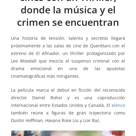
o
p
g
m
tir
donde la música y el
o
p
er
k
crimen se encuentran
Una historia de tensión, talento y secretos llegará
próximamente a las salas de cine de Querétaro con el
estreno de El Afinador, un thriller protagonizado por
Leo Woodall que mezcla el suspenso criminal con el
drama emocional en una de las apuestas
cinematográficas más intrigantes.
La película marca el debut en ficción del reconocido
director Daniel Roher y es una coproducción
internacional entre Estados Unidos y Canadá. El
elenco
también reúne a figuras de gran trayectoria como
Dustin Hoffman, Havana Rose Liu y Lior Raz.