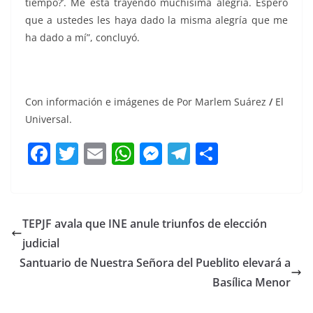
tiempo?’. Me está trayendo muchísima alegría. Espero
que a ustedes les haya dado la misma alegría que me
ha dado a mí”, concluyó.
Sheeran
Con información e imágenes de Por Marlem Suárez
/
El
Universal.
F
T
E
W
M
T
C
a
w
m
h
e
el
o
c
itt
ai
at
ss
e
m
e
er
l
s
e
gr
p
TEPJF avala que INE anule triunfos de elección
b
A
n
a
ar
judicial
o
p
g
m
tir
Santuario de Nuestra Señora del Pueblito elevará a
o
p
er
Basílica Menor
k