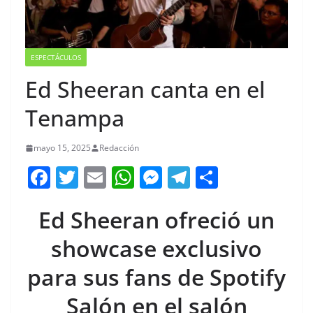
ESPECTÁCULOS
Ed Sheeran canta en el
Tenampa
mayo 15, 2025
Redacción
F
T
E
W
M
T
C
a
w
m
h
e
el
o
Ed Sheeran ofreció un
c
itt
ai
at
ss
e
m
e
er
l
s
e
gr
p
showcase exclusivo
b
A
n
a
ar
para sus fans de Spotify
o
p
g
m
tir
Salón en el salón
o
p
er