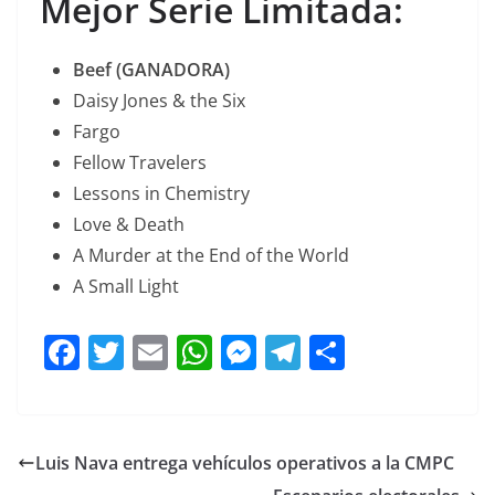
Mejor Serie Limitada:
Beef (GANADORA)
Daisy Jones & the Six
Fargo
Fellow Travelers
Lessons in Chemistry
Love & Death
A Murder at the End of the World
A Small Light
F
T
E
W
M
T
C
a
w
m
h
e
el
o
c
itt
ai
at
ss
e
m
e
er
l
s
e
gr
p
Luis Nava entrega vehículos operativos a la CMPC
b
A
n
a
ar