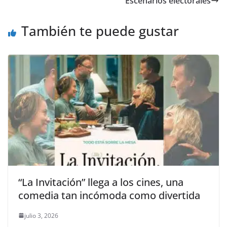
Escenarios electorales
o
p
g
m
tir
o
p
er
También te puede gustar
k
“La Invitación” llega a los cines, una
comedia tan incómoda como divertida
julio 3, 2026