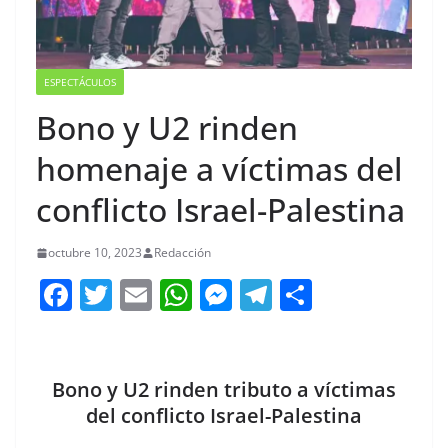
ESPECTÁCULOS
Bono y U2 rinden
homenaje a víctimas del
conflicto Israel-Palestina
octubre 10, 2023
Redacción
F
T
E
W
M
T
C
a
w
m
h
e
el
o
c
itt
ai
at
ss
e
m
e
er
l
s
e
gr
p
Bono y U2 rinden tributo a víctimas
b
A
n
a
ar
del conflicto Israel-Palestina