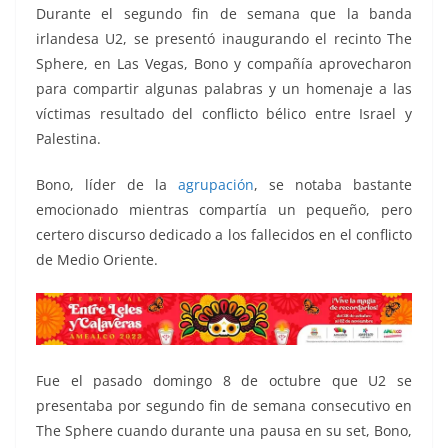
o
p
g
m
tir
Durante el segundo fin de semana que la banda
o
p
er
irlandesa U2, se presentó inaugurando el recinto The
k
Sphere, en Las Vegas, Bono y compañía aprovecharon
para compartir algunas palabras y un homenaje a las
víctimas resultado del conflicto bélico entre Israel y
Palestina.
Bono, líder de la
agrupación
, se notaba bastante
emocionado mientras compartía un pequeño, pero
certero discurso dedicado a los fallecidos en el conflicto
de Medio Oriente.
Fue el pasado domingo 8 de octubre que U2 se
presentaba por segundo fin de semana consecutivo en
The Sphere cuando durante una pausa en su set, Bono,