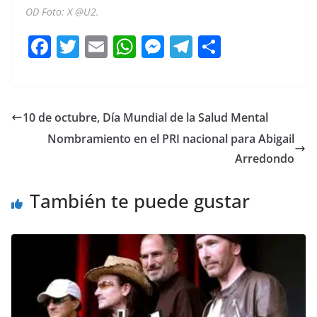
OD Foto: X @U2.
F
T
E
W
M
T
C
a
w
m
h
e
el
o
c
itt
ai
at
ss
e
m
e
er
l
s
e
gr
p
10 de octubre, Día Mundial de la Salud Mental
b
A
n
a
ar
Nombramiento en el PRI nacional para Abigail
o
p
g
m
tir
Arredondo
o
p
er
También te puede gustar
k