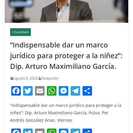
COLUMNAS
“Indispensable dar un marco
jurídico para proteger a la niñez”:
Dip. Arturo Maximiliano García.
agosto 6, 2026
Redacción
F
T
E
W
M
T
C
a
w
m
h
e
el
o
“Indispensable dar un marco jurídico para proteger a la
c
itt
ai
at
ss
e
m
niñez”: Dip. Arturo Maximiliano García. Pulso, Por
e
er
l
s
e
gr
p
Andrés González Arias. Viernes
b
A
n
a
ar