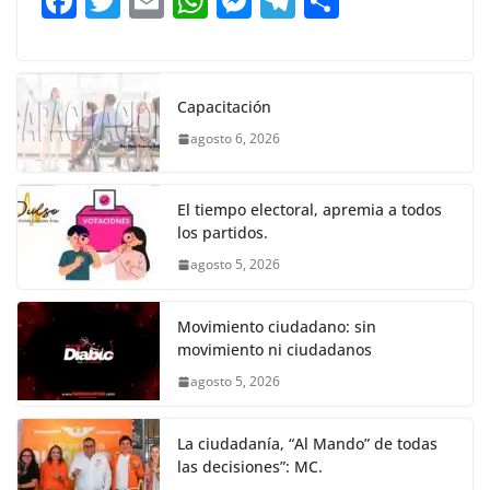
F
T
E
W
M
T
C
o
p
g
m
tir
a
w
m
h
e
el
o
o
p
er
c
itt
ai
at
ss
e
m
k
e
er
l
s
e
gr
p
Capacitación
b
A
n
a
ar
agosto 6, 2026
o
p
g
m
tir
o
p
er
El tiempo electoral, apremia a todos
k
los partidos.
agosto 5, 2026
Movimiento ciudadano: sin
movimiento ni ciudadanos
agosto 5, 2026
La ciudadanía, “Al Mando” de todas
las decisiones”: MC.