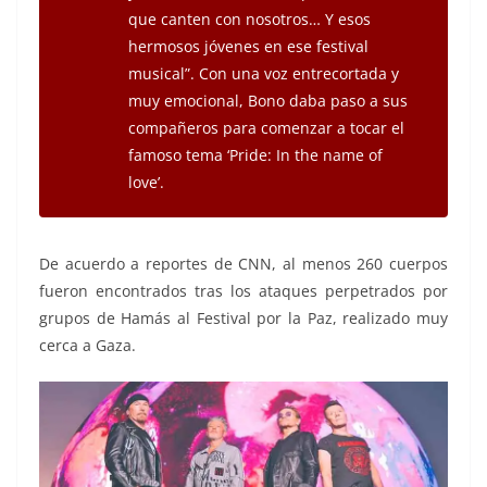
que canten con nosotros… Y esos
hermosos jóvenes en ese festival
musical”. Con una voz entrecortada y
muy emocional, Bono daba paso a sus
compañeros para comenzar a tocar el
famoso tema ‘Pride: In the name of
love’.
De acuerdo a reportes de CNN, al menos 260 cuerpos
fueron encontrados tras los ataques perpetrados por
grupos de Hamás al Festival por la Paz, realizado muy
cerca a Gaza.