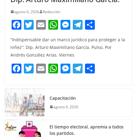
agosto 6, 2026
Redacción
F
T
E
W
M
T
C
a
w
m
h
e
el
o
“Indispensable dar un marco jurídico para proteger a la
c
itt
ai
at
ss
e
m
niñez”: Dip. Arturo Maximiliano García. Pulso, Por
e
er
l
s
e
gr
p
Andrés González Arias. Viernes
b
A
n
a
ar
F
T
E
W
M
T
C
o
p
g
m
tir
a
w
m
h
e
el
o
o
p
er
c
itt
ai
at
ss
e
m
k
e
er
l
s
e
gr
p
Capacitación
b
A
n
a
ar
agosto 6, 2026
o
p
g
m
tir
o
p
er
El tiempo electoral, apremia a todos
k
los partidos.