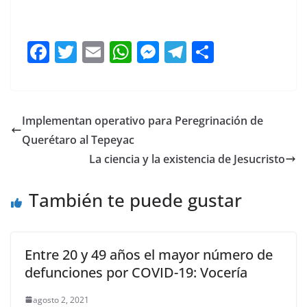
F
T
E
W
M
T
C
a
w
m
h
e
el
o
c
itt
ai
at
ss
e
m
e
er
l
s
e
gr
p
Implementan operativo para Peregrinación de
b
A
n
a
ar
Querétaro al Tepeyac
o
p
g
m
tir
La ciencia y la existencia de Jesucristo
o
p
er
También te puede gustar
k
Entre 20 y 49 años el mayor número de
defunciones por COVID-19: Vocería
agosto 2, 2021