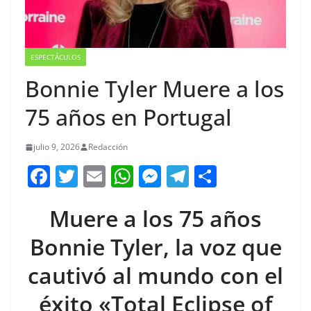
ESPECTÁCULOS
Bonnie Tyler Muere a los
75 años en Portugal
julio 9, 2026
Redacción
F
T
E
W
M
T
C
a
w
m
h
e
el
o
Muere a los 75 años
c
itt
ai
at
ss
e
m
e
er
l
s
e
gr
p
Bonnie Tyler, la voz que
b
A
n
a
ar
cautivó al mundo con el
o
p
g
m
tir
éxito «Total Eclipse of
o
p
er