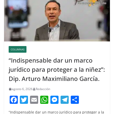
COLUMNAS
“Indispensable dar un marco
jurídico para proteger a la niñez”:
Dip. Arturo Maximiliano García.
agosto 6, 2026
Redacción
F
T
E
W
M
T
C
a
w
m
h
e
el
o
“Indispensable dar un marco jurídico para proteger a la