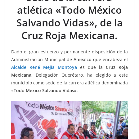
o
p
g
m
tir
atlética «Todo México
o
p
er
k
Salvando Vidas», de la
Cruz Roja Mexicana.
Dado el gran esfuerzo y permanente disposición de la
Administración Municipal de
Amealco
que encabeza el
Alcalde René Mejía Montoya
es que la
Cruz Roja
Mexicana
, Delegación Querétaro, ha elegido a este
municipio como sede de la carrera atlética denominada
«Todo México Salvando Vidas»
.