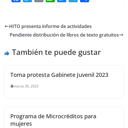
a
w
m
h
e
el
o
c
itt
ai
at
ss
e
m
e
er
l
s
e
gr
p
HITO presenta informe de actividades
b
A
n
a
ar
Pendiente distribución de libros de texto gratuitos
o
p
g
m
tir
o
p
er
También te puede gustar
k
Toma protesta Gabinete Juvenil 2023
marzo 30, 2023
Programa de Microcréditos para
mujeres