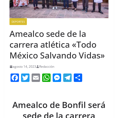
DEPORTES
Amealco sede de la
carrera atlética «Todo
México Salvando Vidas»
agosto 14, 2023
Redacción
F
T
E
W
M
T
C
a
w
m
h
e
el
o
c
itt
ai
at
ss
e
m
e
er
l
s
e
gr
p
Amealco de Bonfil será
b
A
n
a
ar
sede de la carrera