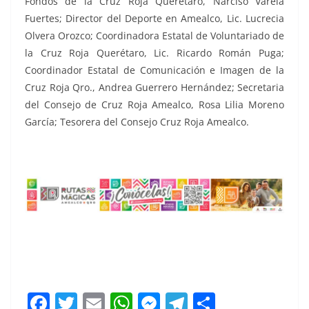
Fondos de la Cruz Roja Querétaro, Narciso Varela
Fuertes; Director del Deporte en Amealco, Lic. Lucrecia
Olvera Orozco; Coordinadora Estatal de Voluntariado de
la Cruz Roja Querétaro, Lic. Ricardo Román Puga;
Coordinador Estatal de Comunicación e Imagen de la
Cruz Roja Qro., Andrea Guerrero Hernández; Secretaria
del Consejo de Cruz Roja Amealco, Rosa Lilia Moreno
García; Tesorera del Consejo Cruz Roja Amealco.
F
T
E
W
M
T
C