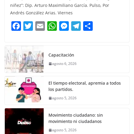
c
itt
ai
at
ss
e
m
niñez”: Dip. Arturo Maximiliano García. Pulso, Por
e
er
l
s
e
gr
p
Andrés González Arias. Viernes
b
A
n
a
ar
F
T
E
W
M
T
C
o
p
g
m
tir
a
w
m
h
e
el
o
o
p
er
c
itt
ai
at
ss
e
m
k
e
er
l
s
e
gr
p
Capacitación
b
A
n
a
ar
agosto 6, 2026
o
p
g
m
tir
o
p
er
El tiempo electoral, apremia a todos
k
los partidos.
agosto 5, 2026
Movimiento ciudadano: sin
movimiento ni ciudadanos
agosto 5, 2026