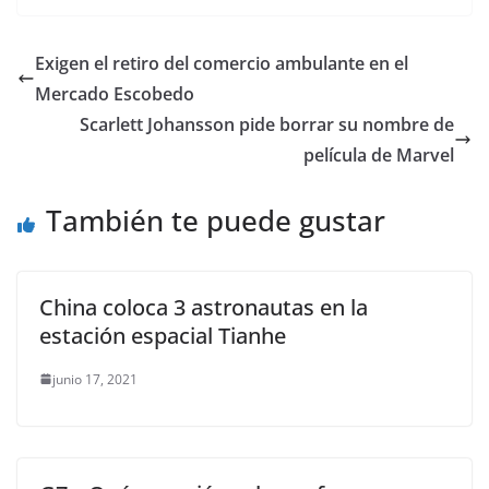
c
itt
ai
at
ss
e
m
e
er
l
s
e
gr
p
Exigen el retiro del comercio ambulante en el
b
A
n
a
ar
Mercado Escobedo
o
p
g
m
tir
Scarlett Johansson pide borrar su nombre de
o
p
er
película de Marvel
k
También te puede gustar
China coloca 3 astronautas en la
estación espacial Tianhe
junio 17, 2021