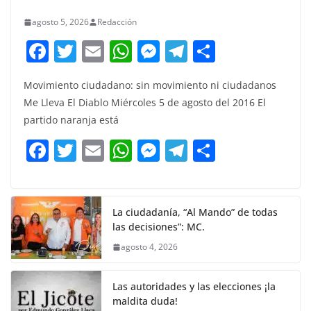
agosto 5, 2026
Redacción
F
T
E
W
M
T
C
a
w
m
h
e
el
o
Movimiento ciudadano: sin movimiento ni ciudadanos
c
itt
ai
at
ss
e
m
Me Lleva El Diablo Miércoles 5 de agosto del 2016 El
e
er
l
s
e
gr
p
partido naranja está
b
A
n
a
ar
F
T
E
W
M
T
C
o
p
g
m
tir
a
w
m
h
e
el
o
o
p
er
c
itt
ai
at
ss
e
m
k
e
er
l
s
e
gr
p
La ciudadanía, “Al Mando” de todas
las decisiones”: MC.
b
A
n
a
ar
agosto 4, 2026
o
p
g
m
tir
o
p
er
Las autoridades y las elecciones ¡la
k
maldita duda!