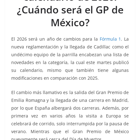
o
p
g
m
tir
¿Cuándo será el GP de
o
p
er
k
México?
El 2026 será un año de cambios para la
Fórmula 1
. La
nueva reglamentación y la llegada de Cadillac como el
undécimo equipo de la parrilla encabezan una lista de
novedades en la categoría, la cual este martes publicó
su calendario, mismo que también tiene algunas
modificaciones en comparación con 2025.
El cambio más llamativo es la salida del Gran Premio de
Emilia Romagna y la llegada de una carrera en Madrid,
por lo que España albergará dos carreras. Además, por
primera vez en varios años la visita a Europa se
celebrará de corrido, solo interrumpida por la pausa de
verano. Mientras que el Gran Premio de México
nuevamente será cerca del Día de Muertos.