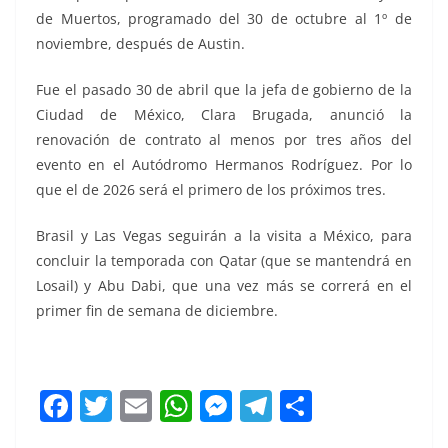
de Muertos, programado del 30 de octubre al 1º de
noviembre, después de Austin.
Fue el pasado 30 de abril que la jefa de gobierno de la
Ciudad de México, Clara Brugada, anunció la
renovación de contrato al menos por tres años del
evento en el Autódromo Hermanos Rodríguez. Por lo
que el de 2026 será el primero de los próximos tres.
Brasil y Las Vegas seguirán a la visita a México, para
concluir la temporada con Qatar (que se mantendrá en
Losail) y Abu Dabi, que una vez más se correrá en el
primer fin de semana de diciembre.
Sin Imola, Sin Imola, Sin Imola, Sin Imola, Sin Imola
F
T
E
W
M
T
C
a
w
m
h
e
el
o