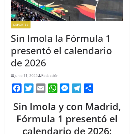
DEPORTES
Sin Imola la Fórmula 1
presentó el calendario
de 2026
junio 11, 2025
Redacción
F
T
E
W
M
T
C
a
w
m
h
e
el
o
Sin Imola y con Madrid,
c
itt
ai
at
ss
e
m
e
er
l
s
e
gr
p
Fórmula 1 presentó el
b
A
n
a
ar
calendario de 2026: