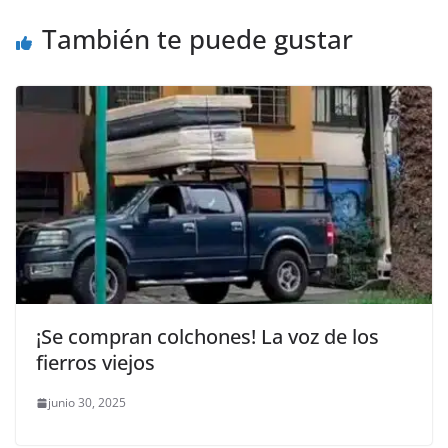
o
p
er
También te puede gustar
k
¡Se compran colchones! La voz de los
fierros viejos
junio 30, 2025