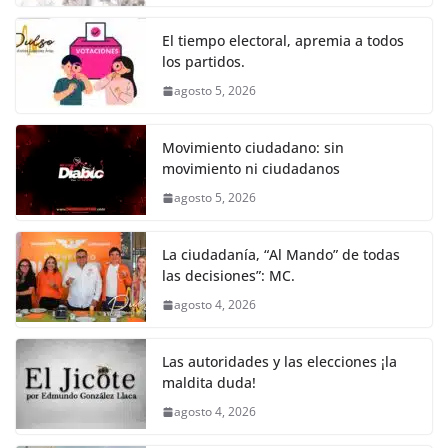
o
p
g
m
tir
o
p
er
El tiempo electoral, apremia a todos
k
los partidos.
agosto 5, 2026
Movimiento ciudadano: sin
movimiento ni ciudadanos
agosto 5, 2026
La ciudadanía, “Al Mando” de todas
las decisiones”: MC.
agosto 4, 2026
Las autoridades y las elecciones ¡la
maldita duda!
agosto 4, 2026