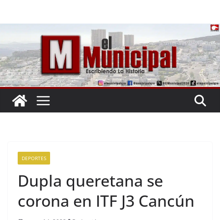
Saltar
al
contenido
DEPORTES
Dupla queretana se
corona en ITF J3 Cancún