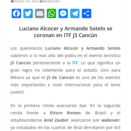
marzo 14, 2022
Redacción
F
T
E
W
M
T
C
a
w
m
h
e
el
o
Luciano Alcocer y Armando Sotelo se
c
itt
ai
at
ss
e
m
coronan en ITF J3 Cancún
e
er
l
s
e
gr
p
b
A
n
a
ar
Los queretanos
Luciano Alcocer y Armando Sotelo
subieron a lo más alto del podio en el evento tenístico
o
p
g
m
tir
J3 Cancún
perteneciente a la
ITF
. Lo que significa un
o
p
er
gran logro no solamente para el estado, sino para
k
México ya que el
J3 de Cancún
es uno de los eventos
más importantes a nivel internacional para el tenis
juvenil.
En la primera ronda avanzaron bye. En la segunda
ronda frente a
Ettore Romeo
de Brasil y el
estadounidense
Ariel Zauber
avanzaron por
walkover
;
ya instalados en los cuartos de final derrotaron por 6/3