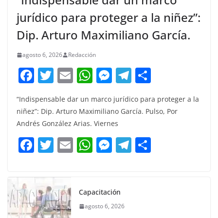
jurídico para proteger a la niñez”:
Dip. Arturo Maximiliano García.
agosto 6, 2026
Redacción
F
T
E
W
M
T
C
a
w
m
h
e
el
o
“Indispensable dar un marco jurídico para proteger a la
c
itt
ai
at
ss
e
m
niñez”: Dip. Arturo Maximiliano García. Pulso, Por
e
er
l
s
e
gr
p
Andrés González Arias. Viernes
b
A
n
a
ar
F
T
E
W
M
T
C
o
p
g
m
tir
a
w
m
h
e
el
o
o
p
er
c
itt
ai
at
ss
e
m
k
e
er
l
s
e
gr
p
Capacitación
b
A
n
a
ar
agosto 6, 2026