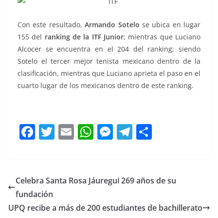
Con este resultado,
Armando Sotelo
se ubica en lugar
155 del
ranking de la ITF Junior
; mientras que Luciano
Alcocer se encuentra en el 204 del ranking; siendo
Sotelo el tercer mejor tenista mexicano dentro de la
clasificación, mientras que Luciano aprieta el paso en el
cuarto lugar de los mexicanos dentro de este ranking.
F
T
E
W
M
T
C
a
w
m
h
e
el
o
c
itt
ai
at
ss
e
m
e
er
l
s
e
gr
p
Celebra Santa Rosa Jáuregui 269 años de su
b
A
n
a
ar
fundación
o
p
g
m
tir
UPQ recibe a más de 200 estudiantes de bachillerato