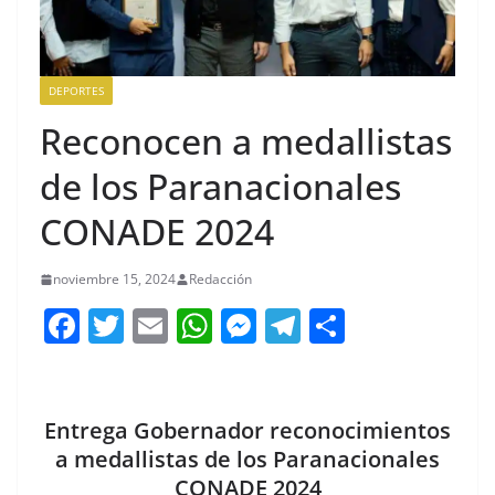
DEPORTES
Reconocen a medallistas
de los Paranacionales
CONADE 2024
noviembre 15, 2024
Redacción
F
T
E
W
M
T
C
a
w
m
h
e
el
o
c
itt
ai
at
ss
e
m
e
er
l
s
e
gr
p
Entrega Gobernador reconocimientos
b
A
n
a
ar
a medallistas de los Paranacionales
CONADE 2024