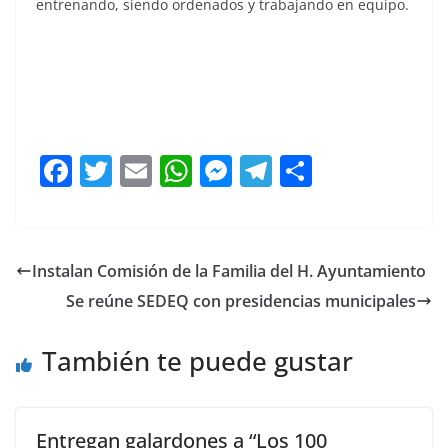
entrenando, siendo ordenados y trabajando en equipo.
medallistas medallistas medallistas medallistas
medallistas medallistas medallistas
F
T
E
W
M
T
C
a
w
m
h
e
el
o
c
itt
ai
at
ss
e
m
e
er
l
s
e
gr
p
Instalan Comisión de la Familia del H. Ayuntamiento
b
A
n
a
ar
Se reúne SEDEQ con presidencias municipales
o
p
g
m
tir
o
p
er
También te puede gustar
k
Entregan galardones a “Los 100