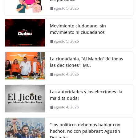
b
A
n
a
ar
agosto 5, 2026
o
p
g
m
tir
o
p
er
Movimiento ciudadano: sin
k
movimiento ni ciudadanos
agosto 5, 2026
La ciudadanía, “Al Mando” de todas
las decisiones”: MC.
agosto 4, 2026
Las autoridades y las elecciones ¡la
maldita duda!
agosto 4, 2026
“Los políticos debemos hablar con
hechos, no con palabras”: Agustín
Dorantes.