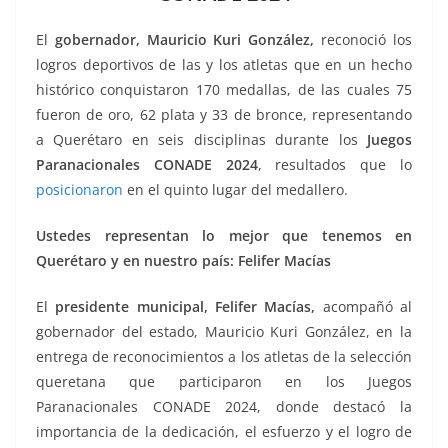
o
p
g
m
tir
o
p
er
El
gobernador, Mauricio Kuri González,
reconoció los
k
logros deportivos de las y los atletas que en un hecho
histórico conquistaron 170 medallas, de las cuales 75
fueron de oro, 62 plata y 33 de bronce, representando
a Querétaro en seis disciplinas durante los
Juegos
Paranacionales CONADE 2024
, resultados que lo
posicionaron
en el quinto lugar del medallero.
Ustedes representan lo mejor que tenemos en
Querétaro y en nuestro país: Felifer Macías
El
presidente municipal, Felifer Macías,
acompañó al
gobernador del estado, Mauricio Kuri González, en la
entrega de reconocimientos a los atletas de la selección
queretana que participaron en los Juegos
Paranacionales CONADE 2024, donde destacó la
importancia de la dedicación, el esfuerzo y el logro de