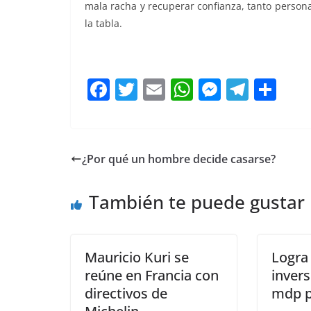
mala racha y recuperar confianza, tanto persona
la tabla.
F
T
E
W
M
T
C
a
w
m
h
e
el
o
c
itt
ai
at
ss
e
m
e
er
l
s
e
gr
p
¿Por qué un hombre decide casarse?
b
A
n
a
ar
o
p
g
m
tir
También te puede gustar
o
p
er
k
Mauricio Kuri se
Logra
reúne en Francia con
invers
directivos de
mdp p