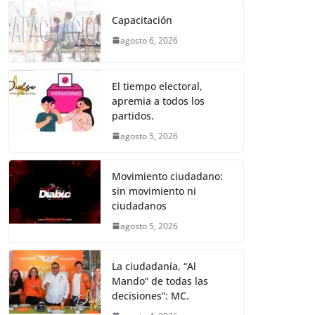
e
er
l
s
e
gr
p
Capacitación
b
A
n
a
ar
agosto 6, 2026
o
p
g
m
tir
o
p
er
El tiempo electoral,
k
apremia a todos los
partidos.
agosto 5, 2026
Movimiento ciudadano:
sin movimiento ni
ciudadanos
agosto 5, 2026
La ciudadanía, “Al
Mando” de todas las
decisiones”: MC.