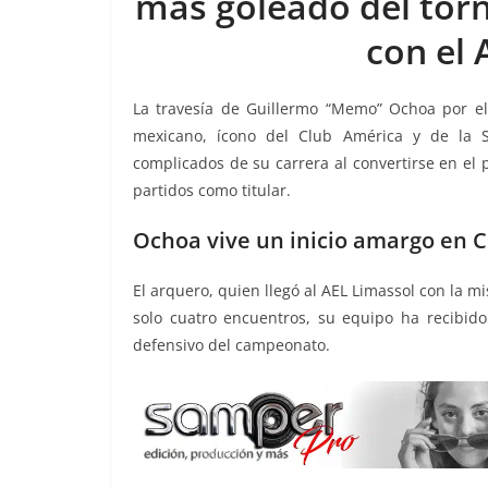
más goleado del torn
o
p
g
m
tir
con el 
o
p
er
k
La travesía de Guillermo “Memo” Ochoa por e
mexicano, ícono del Club América y de la 
complicados de su carrera al convertirse en el
partidos como titular.
Ochoa vive un inicio amargo en 
El arquero, quien llegó al AEL Limassol con la mi
solo cuatro encuentros, su equipo ha recibido
defensivo del campeonato.