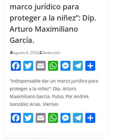
marco jurídico para
proteger a la niñez”: Dip.
Arturo Maximiliano
García.
agosto 6, 2026
Redacción
F
T
E
W
M
T
C
a
w
m
h
e
el
o
“Indispensable dar un marco jurídico para
c
itt
ai
at
ss
e
m
proteger a la niñez”: Dip. Arturo
e
er
l
s
e
gr
p
Maximiliano García. Pulso, Por Andrés
b
A
n
a
ar
González Arias. Viernes
o
p
g
m
tir
F
T
E
W
M
T
C
o
p
er
a
w
m
h
e
el
o
k
c
itt
ai
at
ss
e
m