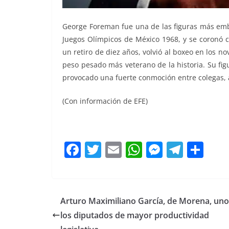
George Foreman fue una de las figuras más emb
Juegos Olímpicos de México 1968, y se coronó c
un retiro de diez años, volvió al boxeo en los n
peso pesado más veterano de la historia. Su fi
provocado una fuerte conmoción entre colegas, 
(Con información de EFE)
F
T
E
W
M
T
C
a
w
m
h
e
el
o
c
itt
ai
at
ss
e
m
e
er
l
s
e
gr
p
Arturo Maximiliano García, de Morena, uno
b
A
n
a
ar
los diputados de mayor productividad