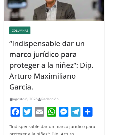
COLUMNAS
“Indispensable dar un
marco jurídico para
proteger a la niñez”: Dip.
Arturo Maximiliano
García.
agosto 6, 2026
Redacción
F
T
E
W
M
T
C
a
w
m
h
e
el
o
“Indispensable dar un marco jurídico para
c
itt
ai
at
ss
e
m
proteger a la niñez”: Dip. Arturo