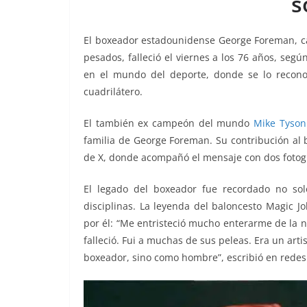
s
o
p
er
k
El boxeador estadounidense George Foreman, c
pesados, falleció el viernes a los 76 años, segú
en el mundo del deporte, donde se lo recono
cuadrilátero.
El también ex campeón del mundo
Mike Tyson
familia de George Foreman. Su contribución al 
de X, donde acompañó el mensaje con dos fotogr
El legado del boxeador fue recordado no solo
disciplinas. La leyenda del baloncesto Magic J
por él: “Me entristeció mucho enterarme de la 
falleció. Fui a muchas de sus peleas. Era un arti
boxeador, sino como hombre”, escribió en redes 