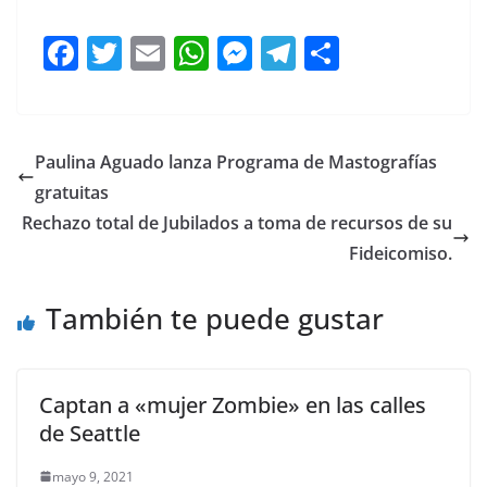
F
T
E
W
M
T
C
a
w
m
h
e
el
o
c
itt
ai
at
ss
e
m
e
er
l
s
e
gr
p
Paulina Aguado lanza Programa de Mastografías
b
A
n
a
ar
gratuitas
o
p
g
m
tir
Rechazo total de Jubilados a toma de recursos de su
o
p
er
Fideicomiso.
k
También te puede gustar
Captan a «mujer Zombie» en las calles
de Seattle
mayo 9, 2021