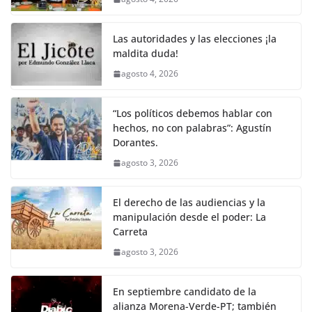
o
p
g
m
tir
o
p
er
Las autoridades y las elecciones ¡la
k
maldita duda!
agosto 4, 2026
“Los políticos debemos hablar con
hechos, no con palabras”: Agustín
Dorantes.
agosto 3, 2026
El derecho de las audiencias y la
manipulación desde el poder: La
Carreta
agosto 3, 2026
En septiembre candidato de la
alianza Morena-Verde-PT; también