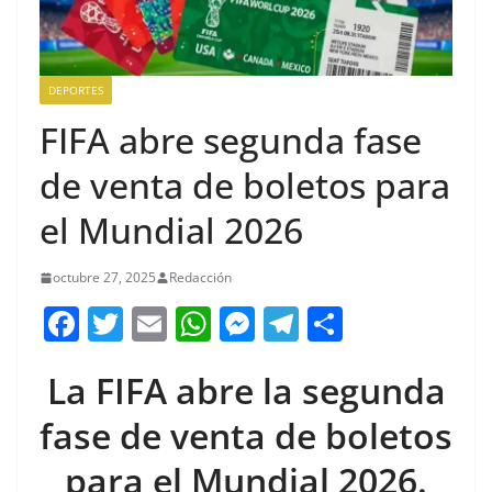
DEPORTES
FIFA abre segunda fase
de venta de boletos para
el Mundial 2026
octubre 27, 2025
Redacción
F
T
E
W
M
T
C
a
w
m
h
e
el
o
La FIFA abre la segunda
c
itt
ai
at
ss
e
m
e
er
l
s
e
gr
p
fase de venta de boletos
b
A
n
a
ar
para el Mundial 2026.