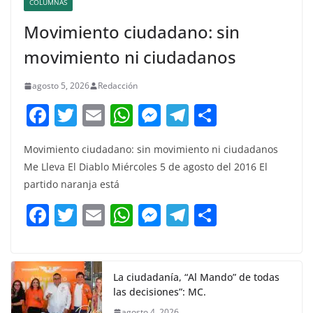
COLUMNAS
Movimiento ciudadano: sin
movimiento ni ciudadanos
agosto 5, 2026
Redacción
F
T
E
W
M
T
C
a
w
m
h
e
el
o
Movimiento ciudadano: sin movimiento ni ciudadanos
c
itt
ai
at
ss
e
m
Me Lleva El Diablo Miércoles 5 de agosto del 2016 El
e
er
l
s
e
gr
p
partido naranja está
b
A
n
a
ar
F
T
E
W
M
T
C
o
p
g
m
tir
a
w
m
h
e
el
o
o
p
er
c
itt
ai
at
ss
e
m
k
e
er
l
s
e
gr
p
La ciudadanía, “Al Mando” de todas
las decisiones”: MC.
b
A
n
a
ar
agosto 4, 2026