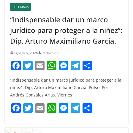
COLUMNAS
“Indispensable dar un marco
jurídico para proteger a la niñez”:
Dip. Arturo Maximiliano García.
agosto 6, 2026
Redacción
F
T
E
W
M
T
C
a
w
m
h
e
el
o
“Indispensable dar un marco jurídico para proteger a la
c
itt
ai
at
ss
e
m
niñez”: Dip. Arturo Maximiliano García. Pulso, Por
e
er
l
s
e
gr
p
Andrés González Arias. Viernes
b
A
n
a
ar
F
T
E
W
M
T
C
o
p
g
m
tir
a
w
m
h
e
el
o
o
p
er
c
itt
ai
at
ss
e
m
k