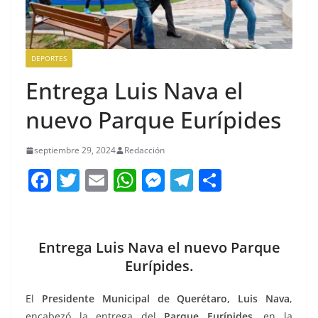
DEPORTES
Entrega Luis Nava el
nuevo Parque Eurípides
septiembre 29, 2024
Redacción
F
T
E
W
M
T
C
a
w
m
h
e
el
o
c
itt
ai
at
ss
e
m
e
er
l
s
e
gr
p
Entrega Luis Nava el nuevo Parque
b
A
n
a
ar
Eurípides.
o
p
g
m
tir
El
Presidente Municipal de Querétaro, Luis Nava
,
o
p
er
encabezó la entrega del
Parque Eurípides
, en la