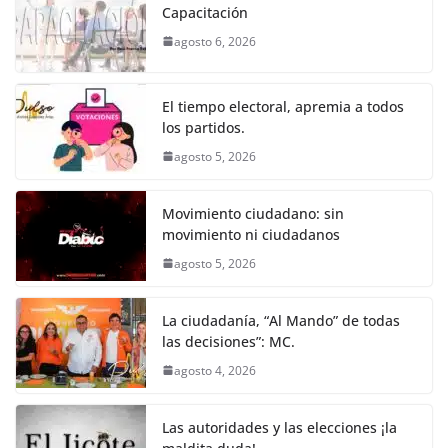
e
er
l
s
e
gr
p
Capacitación
b
A
n
a
ar
agosto 6, 2026
o
p
g
m
tir
o
p
er
El tiempo electoral, apremia a todos
k
los partidos.
agosto 5, 2026
Movimiento ciudadano: sin
movimiento ni ciudadanos
agosto 5, 2026
La ciudadanía, “Al Mando” de todas
las decisiones”: MC.
agosto 4, 2026
Las autoridades y las elecciones ¡la