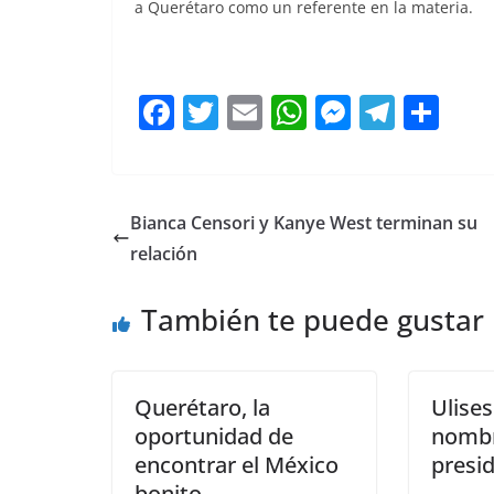
a Querétaro como un referente en la materia.
F
T
E
W
M
T
C
a
w
m
h
e
el
o
c
itt
ai
at
ss
e
m
e
er
l
s
e
gr
p
Bianca Censori y Kanye West terminan su
b
A
n
a
ar
relación
o
p
g
m
tir
También te puede gustar
o
p
er
k
Querétaro, la
Ulises
oportunidad de
nomb
encontrar el México
presi
bonito