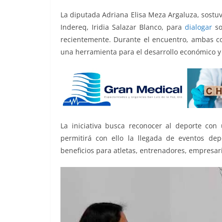
o
p
g
m
tir
La diputada Adriana Elisa Meza Argaluza, sostuvo
o
p
er
Indereq, Iridia Salazar Blanco, para
dialogar
so
k
recientemente. Durante el encuentro, ambas coi
una herramienta para el desarrollo económico y 
La iniciativa busca reconocer al deporte con 
permitirá con ello la llegada de eventos dep
beneficios para atletas, entrenadores, empresario