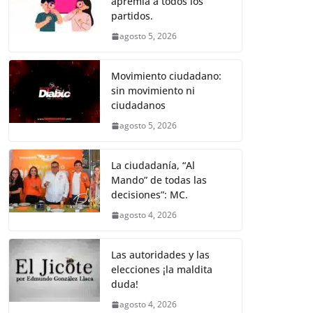
apremia a todos los
b
A
n
a
ar
partidos.
o
p
g
m
tir
agosto 5, 2026
o
p
er
k
Movimiento ciudadano:
sin movimiento ni
ciudadanos
agosto 5, 2026
La ciudadanía, “Al
Mando” de todas las
decisiones”: MC.
agosto 4, 2026
Las autoridades y las
elecciones ¡la maldita
duda!
agosto 4, 2026