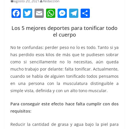
agosto 20, 2021
Redacción
F
T
E
W
M
T
C
a
w
m
h
e
el
o
Los 5 mejores deportes para tonificar todo
c
itt
ai
at
ss
e
m
el cuerpo
e
er
l
s
e
gr
p
b
A
n
a
ar
No te confundas: perder peso no lo es todo. Tanto si ya
has perdido esos kilos de más que te pudiesen sobrar
o
p
g
m
tir
como si sencillamente no lo necesitas, aún queda
o
p
er
mucho trabajo por delante: falta tonificar. Actualmente,
k
cuando se habla de alguien tonificado todos pensamos
en una persona con la musculatura distinguible a
simple vista, definida y con un alto tono muscular.
Para conseguir este efecto hace falta cumplir con dos
requisitos:
Reducir la cantidad de grasa y agua bajo la piel para