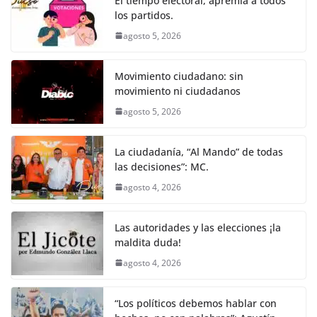
o
p
er
El tiempo electoral, apremia a todos
k
los partidos.
agosto 5, 2026
Movimiento ciudadano: sin
movimiento ni ciudadanos
agosto 5, 2026
La ciudadanía, “Al Mando” de todas
las decisiones”: MC.
agosto 4, 2026
Las autoridades y las elecciones ¡la
maldita duda!
agosto 4, 2026
“Los políticos debemos hablar con