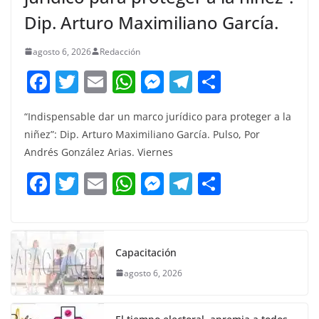
Dip. Arturo Maximiliano García.
agosto 6, 2026
Redacción
F
T
E
W
M
T
C
a
w
m
h
e
el
o
“Indispensable dar un marco jurídico para proteger a la
c
itt
ai
at
ss
e
m
niñez”: Dip. Arturo Maximiliano García. Pulso, Por
e
er
l
s
e
gr
p
Andrés González Arias. Viernes
b
A
n
a
ar
F
T
E
W
M
T
C
o
p
g
m
tir
a
w
m
h
e
el
o
o
p
er
c
itt
ai
at
ss
e
m
k
e
er
l
s
e
gr
p
Capacitación
b
A
n
a
ar
agosto 6, 2026
o
p
g
m
tir