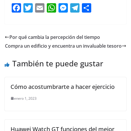
F
T
E
W
M
T
C
a
w
m
h
e
el
o
c
itt
ai
at
ss
e
m
e
er
l
s
e
gr
p
Por qué cambia la percepción del tiempo
b
A
n
a
ar
Compra un edificio y encuentra un invaluable tesoro
o
p
g
m
tir
o
p
er
También te puede gustar
k
Cómo acostumbrarte a hacer ejercicio
enero 1, 2023
Huawei Watch GT funciones del mejor