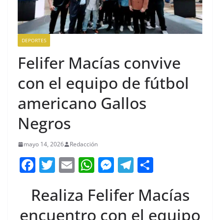
DEPORTES
Felifer Macías convive
con el equipo de fútbol
americano Gallos
Negros
mayo 14, 2026
Redacción
F
T
E
W
M
T
C
a
w
m
h
e
el
o
Realiza Felifer Macías
c
itt
ai
at
ss
e
m
e
er
l
s
e
gr
p
encuentro con el equipo