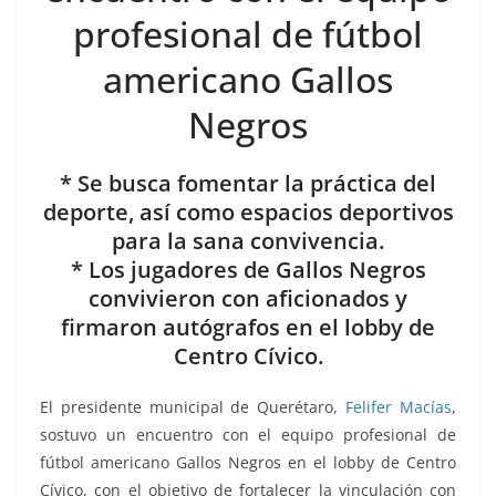
b
A
n
a
ar
profesional de fútbol
o
p
g
m
tir
americano Gallos
o
p
er
k
Negros
* Se busca fomentar la práctica del
deporte, así como espacios deportivos
para la sana convivencia.
* Los jugadores de Gallos Negros
convivieron con aficionados y
firmaron autógrafos en el lobby de
Centro Cívico.
El presidente municipal de Querétaro,
Felifer Macías
,
sostuvo un encuentro con el equipo profesional de
fútbol americano Gallos Negros en el lobby de Centro
Cívico, con el objetivo de fortalecer la vinculación con