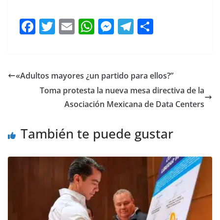
equipo, con el equipo, con el equipo,
F
T
E
W
M
T
C
a
w
m
h
e
el
o
c
itt
ai
at
ss
e
m
e
er
l
s
e
gr
p
«Adultos mayores ¿un partido para ellos?”
b
A
n
a
ar
Toma protesta la nueva mesa directiva de la
o
p
g
m
tir
Asociación Mexicana de Data Centers
o
p
er
También te puede gustar
k