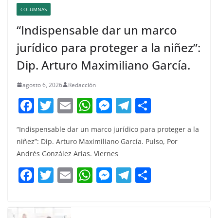
COLUMNAS
“Indispensable dar un marco
jurídico para proteger a la niñez”:
Dip. Arturo Maximiliano García.
agosto 6, 2026
Redacción
F
T
E
W
M
T
C
a
w
m
h
e
el
o
“Indispensable dar un marco jurídico para proteger a la
c
itt
ai
at
ss
e
m
niñez”: Dip. Arturo Maximiliano García. Pulso, Por
e
er
l
s
e
gr
p
Andrés González Arias. Viernes
b
A
n
a
ar
F
T
E
W
M
T
C
o
p
g
m
tir
a
w
m
h
e
el
o
o
p
er
c
itt
ai
at
ss
e
m
k