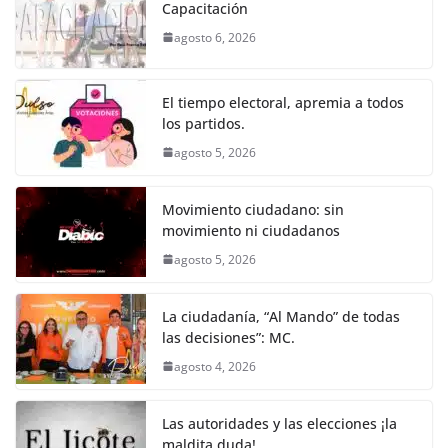
e
er
l
s
e
gr
p
Capacitación
b
A
n
a
ar
agosto 6, 2026
o
p
g
m
tir
o
p
er
El tiempo electoral, apremia a todos
k
los partidos.
agosto 5, 2026
Movimiento ciudadano: sin
movimiento ni ciudadanos
agosto 5, 2026
La ciudadanía, “Al Mando” de todas
las decisiones”: MC.
agosto 4, 2026
Las autoridades y las elecciones ¡la
maldita duda!