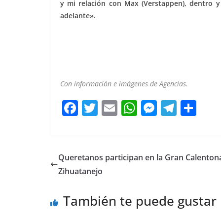
y mi relación con Max (Verstappen), dentro y 
adelante».
Con información e imágenes de Agencias.
F
T
E
W
M
T
C
a
w
m
h
e
el
o
c
itt
ai
at
ss
e
m
e
er
l
s
e
gr
p
Queretanos participan en la Gran Calenton
b
A
n
a
ar
Zihuatanejo
o
p
g
m
tir
También te puede gustar
o
p
er
k