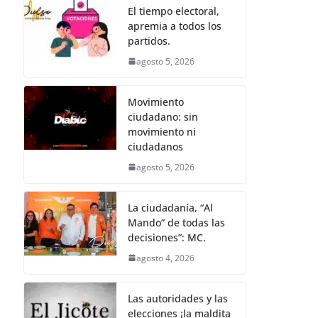
b
A
n
a
p
El tiempo electoral,
apremia a todos los
o
p
g
m
ar
partidos.
o
p
er
tir
agosto 5, 2026
k
Movimiento
ciudadano: sin
movimiento ni
ciudadanos
agosto 5, 2026
La ciudadanía, “Al
Mando” de todas las
decisiones”: MC.
agosto 4, 2026
Las autoridades y las
elecciones ¡la maldita