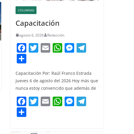
COLUMNAS
Capacitación
agosto 6, 2026
Redacción
F
T
E
W
M
T
a
w
m
h
e
el
C
c
itt
ai
at
ss
e
o
e
er
l
s
e
gr
Capacitación Por: Raúl Franco Estrada
m
Jueves 6 de agosto del 2026 Hoy más que
b
A
n
a
p
nunca estoy convencido que además de
o
p
g
m
ar
F
T
E
W
M
T
o
p
er
tir
a
w
m
h
e
el
C
k
c
itt
ai
at
ss
e
o
e
er
l
s
e
gr
m