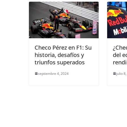
Checo Pérez en F1: Su
¿Chec
historia, desafíos y
del e
triunfos superados
rend
septiembre 4, 2024
julio 8