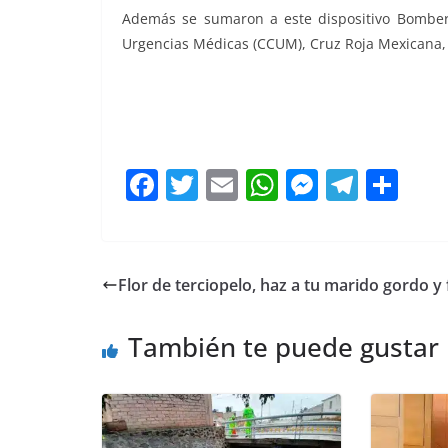
Además se sumaron a este dispositivo Bomber
Urgencias Médicas (CCUM), Cruz Roja Mexicana,
Maratón 2024 Maratón 2024 Maratón 2024
F
T
E
W
M
T
C
a
w
m
h
e
el
o
c
itt
ai
at
ss
e
m
e
er
l
s
e
gr
p
Flor de terciopelo, haz a tu marido gordo y f
b
A
n
a
ar
o
p
g
m
tir
También te puede gustar
o
p
er
k