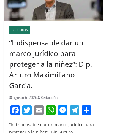
COLUMNAS
“Indispensable dar un
marco jurídico para
proteger a la niñez”: Dip.
Arturo Maximiliano
García.
agosto 6, 2026
Redacción
F
T
E
W
M
T
C
a
w
m
h
e
el
o
“Indispensable dar un marco jurídico para
c
itt
ai
at
ss
e
m
proteger a la niñez”: Dip. Arturo