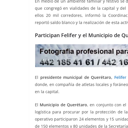
En medio de un ambiente familiar y festivo se 
o
p
g
m
tir
que congregó en vialidades de la capital y de
o
p
er
ellos 20 mil corredores, informó la Coordinac
k
reportó saldo blanco y la realización de esta act
Participan Felifer y el Municipio de 
El
presidente municipal de Querétaro,
Felifer
donde, en compañía de atletas locales y foráne
en la capital.
El
Municipio de Querétaro
, en conjunto con el
logística para procurar por la protección de l
operativo participaron 24 elementos y 15 unida
de 150 elementos y 80 unidades de la Secretarí