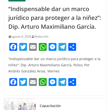
“Indispensable dar un marco
jurídico para proteger a la niñez”:
Dip. Arturo Maximiliano García.
agosto 6, 2026
Redacción
F
T
E
W
M
T
C
a
w
m
h
e
el
o
“Indispensable dar un marco jurídico para proteger a la
c
itt
ai
at
ss
e
m
niñez”: Dip. Arturo Maximiliano García. Pulso, Por
e
er
l
s
e
gr
p
Andrés González Arias. Viernes
b
A
n
a
ar
F
T
E
W
M
T
C
o
p
g
m
tir
a
w
m
h
e
el
o
o
p
er
c
itt
ai
at
ss
e
m
k
e
er
l
s
e
gr
p
Capacitación