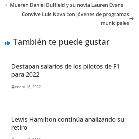
e
er
l
s
e
gr
p
Mueren Daniel Duffield y su novia Lauren Evans
b
A
n
a
ar
Convive Luis Nava con jóvenes de programas
o
p
g
m
tir
municipales
o
p
er
También te puede gustar
k
Destapan salarios de los pilotos de F1
para 2022
enero 16, 2022
Lewis Hamilton continúa analizando su
retiro