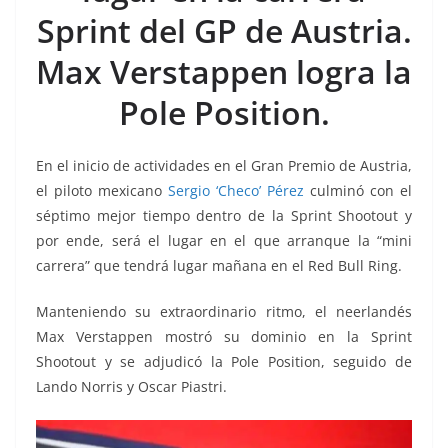
o
p
g
m
tir
Sprint del GP de Austria.
o
p
er
k
Max Verstappen logra la
Pole Position.
En el inicio de actividades en el Gran Premio de Austria,
el piloto mexicano
Sergio ‘Checo’ Pérez
culminó con el
séptimo mejor tiempo dentro de la Sprint Shootout y
por ende, será el lugar en el que arranque la “mini
carrera” que tendrá lugar mañana en el Red Bull Ring.
Manteniendo su extraordinario ritmo, el neerlandés
Max Verstappen mostró su dominio en la Sprint
Shootout y se adjudicó la Pole Position, seguido de
Lando Norris y Oscar Piastri.