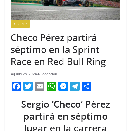
DEPORTES
Checo Pérez partirá
séptimo en la Sprint
Race en Red Bull Ring
junio 28, 2024
Redacción
F
T
E
W
M
T
C
a
w
m
h
e
el
o
Sergio ‘Checo’ Pérez
c
itt
ai
at
ss
e
m
e
er
l
s
e
gr
p
partirá en séptimo
b
A
n
a
ar
lugar en la carrera