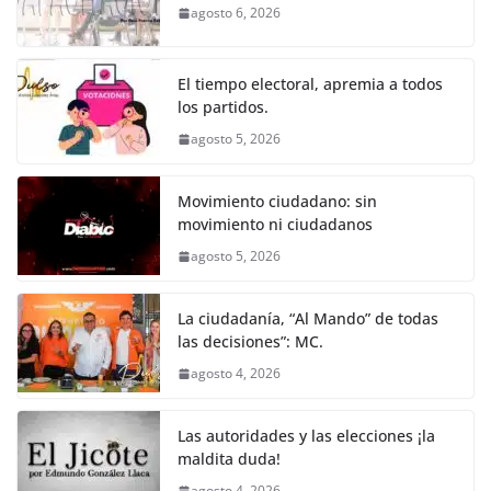
b
A
n
a
ar
agosto 6, 2026
o
p
g
m
tir
o
p
er
El tiempo electoral, apremia a todos
k
los partidos.
agosto 5, 2026
Movimiento ciudadano: sin
movimiento ni ciudadanos
agosto 5, 2026
La ciudadanía, “Al Mando” de todas
las decisiones”: MC.
agosto 4, 2026
Las autoridades y las elecciones ¡la
maldita duda!
agosto 4, 2026