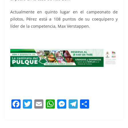
Actualmente en quinto lugar en el campeonato de
pilotos, Pérez está a 108 puntos de su coequipero y
líder de la competencia, Max Verstappen.
partirá
F
T
E
W
M
T
C
a
w
m
h
e
el
o
c
itt
ai
at
ss
e
m