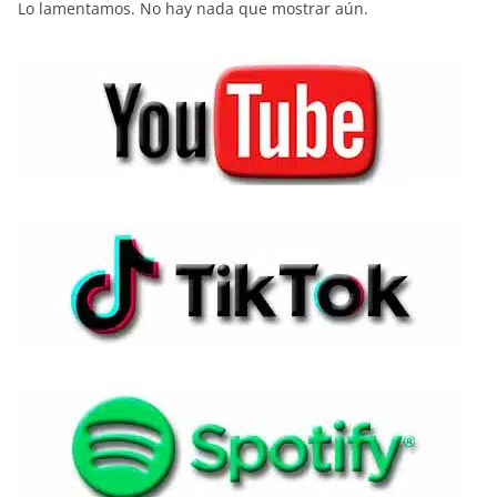
Lo lamentamos. No hay nada que mostrar aún.