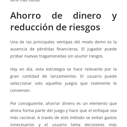
Ahorro de dinero y
reducción de riesgos
Una de las principales ventajas del modo demo es la
ausencia de pérdidas financieras. El jugador puede
probar nuevas tragamonedas sin asumir riesgos.
Hoy en día, esta estrategia se hace relevante por la
gran cantidad de lanzamientos. El usuario puede
seleccionar solo aquellos juegos que realmente le
convienen.
Por consiguiente, ahorrar dinero es un elemento que
ahora forma parte del juego y hace que el enfoque sea
más racional. A través de este método se evitan gastos
innecesarios y el usuario toma decisiones más