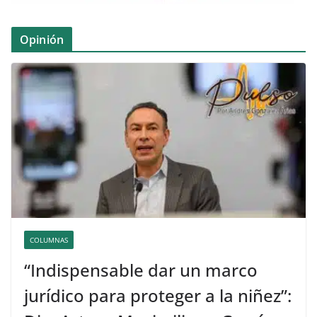
Opinión
COLUMNAS
“Indispensable dar un marco
jurídico para proteger a la niñez”: