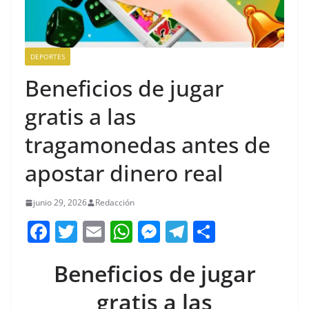
DEPORTES
Beneficios de jugar
gratis a las
tragamonedas antes de
apostar dinero real
junio 29, 2026
Redacción
F
T
E
W
M
T
C
a
w
m
h
e
el
o
Beneficios de jugar
c
itt
ai
at
ss
e
m
e
er
l
s
e
gr
p
gratis a las