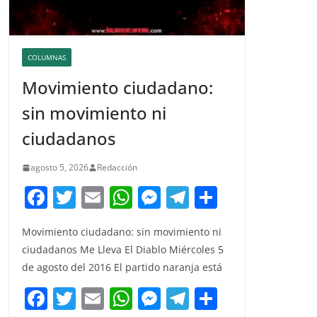
COLUMNAS
Movimiento ciudadano:
sin movimiento ni
ciudadanos
agosto 5, 2026
Redacción
F
T
E
W
M
T
C
a
w
m
h
e
el
o
Movimiento ciudadano: sin movimiento ni
c
itt
ai
at
ss
e
m
ciudadanos Me Lleva El Diablo Miércoles 5
e
er
l
s
e
gr
p
de agosto del 2016 El partido naranja está
b
A
n
a
ar
F
T
E
W
M
T
C
o
p
g
m
tir