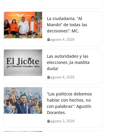
a
w
m
h
e
el
o
o
p
er
c
itt
ai
at
ss
e
m
k
e
er
l
s
e
gr
p
La ciudadanía, “Al
Mando” de todas las
b
A
n
a
ar
decisiones”: MC.
o
p
g
m
tir
agosto 4, 2026
o
p
er
k
Las autoridades y las
elecciones ¡la maldita
duda!
agosto 4, 2026
“Los políticos debemos
hablar con hechos, no
con palabras”: Agustín
Dorantes.
agosto 3, 2026