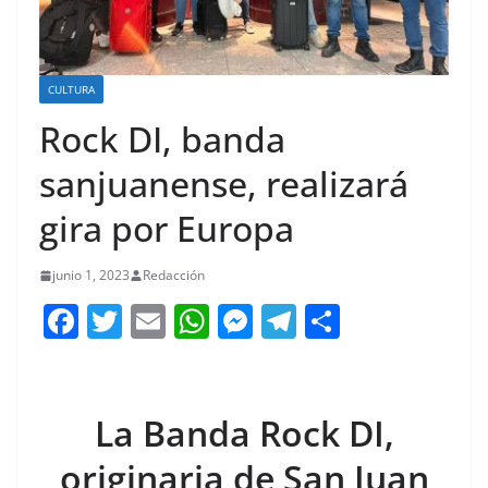
CULTURA
Rock DI, banda
sanjuanense, realizará
gira por Europa
junio 1, 2023
Redacción
F
T
E
W
M
T
C
a
w
m
h
e
el
o
c
itt
ai
at
ss
e
m
e
er
l
s
e
gr
p
La Banda Rock DI,
b
A
n
a
ar
originaria de San Juan