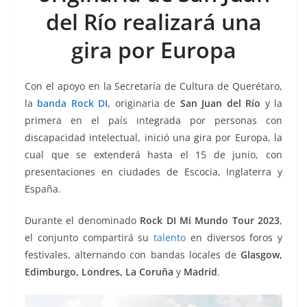
o
p
g
m
tir
del Río realizará una
o
p
er
k
gira por Europa
Con el apoyo en la Secretaría de Cultura de Querétaro,
la
banda Rock DI
, originaria de
San Juan del Río
y la
primera en el país integrada por personas con
discapacidad intelectual, inició una gira por Europa, la
cual que se extenderá hasta el 15 de junio, con
presentaciones en ciudades de Escocia, Inglaterra y
España.
Durante el denominado
Rock DI Mi Mundo Tour 2023
,
el conjunto compartirá su
talento
en diversos foros y
festivales, alternando con bandas locales de
Glasgow,
Edimburgo, Londres, La Coruña
y
Madrid
.