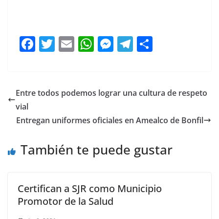
F
T
E
W
M
T
C
a
w
m
h
e
el
o
c
itt
ai
at
ss
e
m
e
er
l
s
e
gr
p
Entre todos podemos lograr una cultura de respeto
b
A
n
a
ar
vial
o
p
g
m
tir
Entregan uniformes oficiales en Amealco de Bonfil
o
p
er
También te puede gustar
k
Certifican a SJR como Municipio
Promotor de la Salud