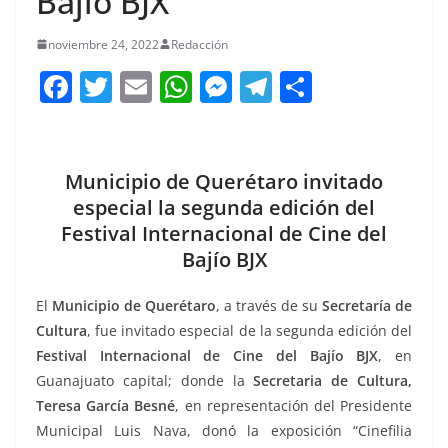
Bajío BJX
noviembre 24, 2022
Redacción
F
T
E
W
M
T
C
a
w
m
h
e
el
o
c
itt
ai
at
ss
e
m
e
er
l
s
e
gr
p
Municipio de Querétaro invitado
b
A
n
a
ar
especial la segunda edición del
Festival Internacional de Cine del
o
p
g
m
tir
Bajío BJX
o
p
er
k
El
Municipio de Querétaro
, a través de su
Secretaría de
Cultura
, fue invitado especial de la segunda edición del
Festival Internacional de Cine del Bajío BJX
, en
Guanajuato capital; donde la
Secretaria de Cultura,
Teresa García Besné
, en representación del Presidente
Municipal Luis Nava, donó la exposición “Cinefilia