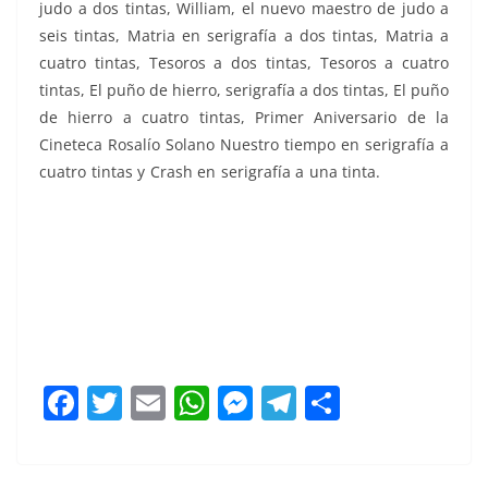
judo a dos tintas, William, el nuevo maestro de judo a
seis tintas, Matria en serigrafía a dos tintas, Matria a
cuatro tintas, Tesoros a dos tintas, Tesoros a cuatro
tintas, El puño de hierro, serigrafía a dos tintas, El puño
de hierro a cuatro tintas, Primer Aniversario de la
Cineteca Rosalío Solano Nuestro tiempo en serigrafía a
cuatro tintas y Crash en serigrafía a una tinta.
Bajío BJX
Bajío BJX Bajío BJX
F
T
E
W
M
T
C
a
w
m
h
e
el
o
c
itt
ai
at
ss
e
m