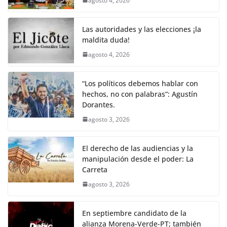
agosto 4, 2026
o
p
g
m
tir
o
p
er
Las autoridades y las elecciones ¡la
k
maldita duda!
agosto 4, 2026
“Los políticos debemos hablar con
hechos, no con palabras”: Agustín
Dorantes.
agosto 3, 2026
El derecho de las audiencias y la
manipulación desde el poder: La
Carreta
agosto 3, 2026
En septiembre candidato de la
alianza Morena-Verde-PT; también