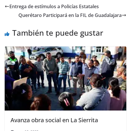
e
er
l
s
e
gr
p
Entrega de estímulos a Policías Estatales
b
A
n
a
ar
Querétaro Participará en la FIL de Guadalajara
o
p
g
m
tir
o
p
er
También te puede gustar
k
Avanza obra social en La Sierrita