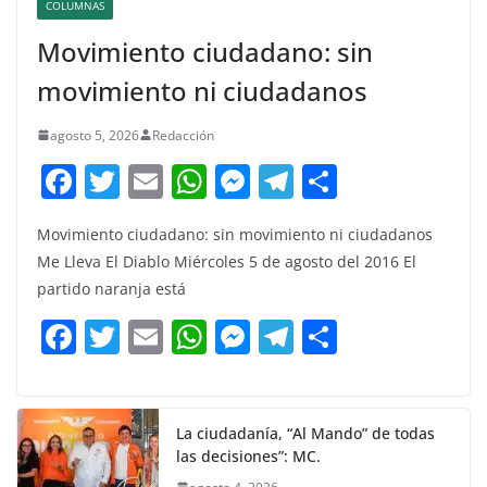
COLUMNAS
Movimiento ciudadano: sin
movimiento ni ciudadanos
agosto 5, 2026
Redacción
F
T
E
W
M
T
C
a
w
m
h
e
el
o
Movimiento ciudadano: sin movimiento ni ciudadanos
c
itt
ai
at
ss
e
m
Me Lleva El Diablo Miércoles 5 de agosto del 2016 El
e
er
l
s
e
gr
p
partido naranja está
b
A
n
a
ar
F
T
E
W
M
T
C
o
p
g
m
tir
a
w
m
h
e
el
o
o
p
er
c
itt
ai
at
ss
e
m
k
e
er
l
s
e
gr
p
La ciudadanía, “Al Mando” de todas
las decisiones”: MC.
b
A
n
a
ar