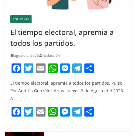
COLUMNAS
El tiempo electoral, apremia a
todos los partidos.
agosto 5, 2026
Redacción
F
T
E
W
M
T
C
a
w
m
h
e
el
o
El tiempo electoral, apremia a todos los partidos. Pulso,
c
itt
ai
at
ss
e
m
Por Andrés González Arias. Jueves 6 de Agosto del 2026
e
er
l
s
e
gr
p
A
b
A
n
a
ar
F
T
E
W
M
T
C
o
p
g
m
tir
a
w
m
h
e
el
o
o
p
er
c
itt
ai
at
ss
e
m