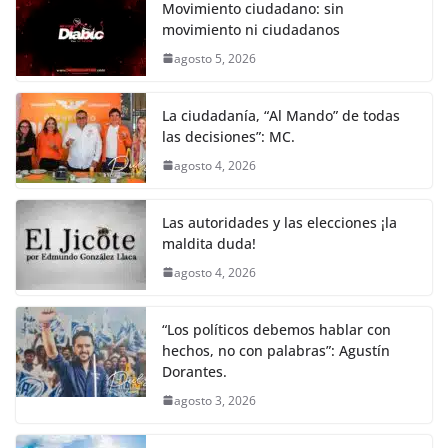
k
e
er
l
s
e
gr
p
Movimiento ciudadano: sin
movimiento ni ciudadanos
b
A
n
a
ar
agosto 5, 2026
o
p
g
m
tir
o
p
er
La ciudadanía, “Al Mando” de todas
k
las decisiones”: MC.
agosto 4, 2026
Las autoridades y las elecciones ¡la
maldita duda!
agosto 4, 2026
“Los políticos debemos hablar con
hechos, no con palabras”: Agustín
Dorantes.
agosto 3, 2026