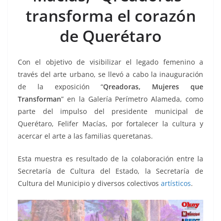
o
p
g
m
tir
transforma el corazón
o
p
er
k
de Querétaro
Con el objetivo de visibilizar el legado femenino a
través del arte urbano, se llevó a cabo la inauguración
de la exposición “
Qreadoras, Mujeres que
Transforman
” en la Galería Perímetro Alameda, como
parte del impulso del presidente municipal de
Querétaro, Felifer Macías, por fortalecer la cultura y
acercar el arte a las familias queretanas.
Esta muestra es resultado de la colaboración entre la
Secretaría de Cultura del Estado, la Secretaría de
Cultura del Municipio y diversos colectivos
artísticos
.