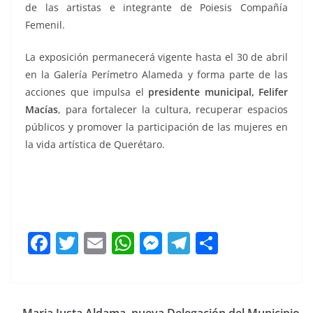
de las artistas e integrante de Poiesis Compañía
Femenil.
La exposición permanecerá vigente hasta el 30 de abril
en la Galería Perímetro Alameda y forma parte de las
acciones que impulsa el
presidente municipal, Felifer
Macías
, para fortalecer la cultura, recuperar espacios
públicos y promover la participación de las mujeres en
la vida artística de Querétaro.
Qreadoras Qreadoras Qreadoras
F
T
E
W
M
T
C
a
w
m
h
e
el
o
c
itt
ai
at
ss
e
m
e
er
l
s
e
gr
p
Maria Justa Aldama, nueva Delegación del Municipio