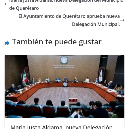
b
A
n
a
ar
de Querétaro
o
p
g
m
tir
El Ayuntamiento de Querétaro aprueba nueva
o
p
er
Delegación Municipal.
k
También te puede gustar
Maria Justa Aldama, nueva Delegación