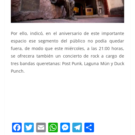
Por ello, indicó, en el aniversario de este importante
espacio ese segmento del público no podía quedar
fuera, de modo que este miércoles, a las 21:00 horas,
se ofrecera también un concierto de rock a cargo de
tres bandas queretanas: Post Punk, Laguna Mün y Duck
Punch.
F
T
E
W
M
T
C