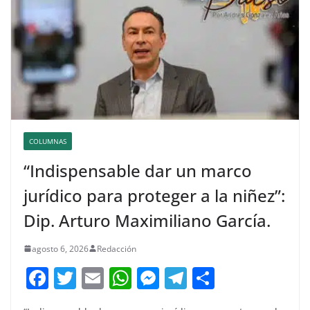
COLUMNAS
“Indispensable dar un marco
jurídico para proteger a la niñez”:
Dip. Arturo Maximiliano García.
agosto 6, 2026
Redacción
F
T
E
W
M
T
C
a
w
m
h
e
el
o