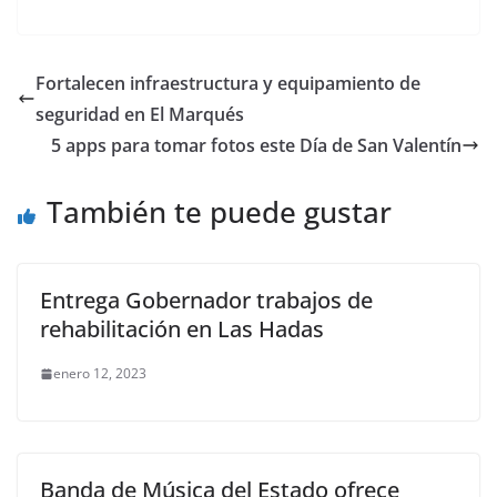
a
w
m
h
e
el
o
c
itt
ai
at
ss
e
m
e
er
l
s
e
gr
p
Fortalecen infraestructura y equipamiento de
b
A
n
a
ar
seguridad en El Marqués
o
p
g
m
tir
5 apps para tomar fotos este Día de San Valentín
o
p
er
También te puede gustar
k
Entrega Gobernador trabajos de
rehabilitación en Las Hadas
enero 12, 2023
Banda de Música del Estado ofrece