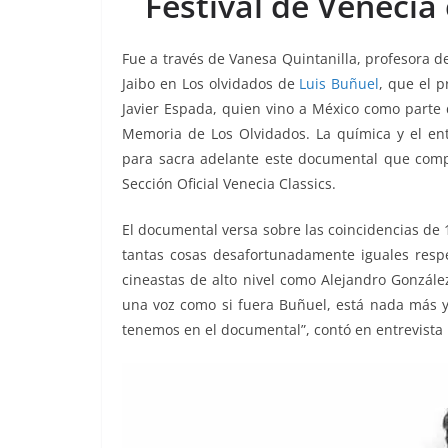
Festival de Veneci
o
p
er
k
Fue a través de Vanesa Quintanilla, profesora de
Jaibo en Los olvidados de
Luis Buñuel
, que el 
Javier Espada, quien vino a México como parte 
Memoria de Los Olvidados. La química y el en
para sacra adelante este documental que compet
Sección Oficial Venecia Classics.
El documental versa sobre las coincidencias de 
tantas cosas desafortunadamente iguales respe
cineastas de alto nivel como Alejandro González
una voz como si fuera Buñuel, está nada más y
tenemos en el documental”, contó en entrevista 