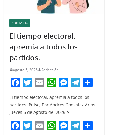
COLUMNAS
El tiempo electoral,
apremia a todos los
partidos.
agosto 5, 2026
Redacción
F
T
E
W
M
T
C
a
w
m
h
e
el
o
El tiempo electoral, apremia a todos los
c
itt
ai
at
ss
e
m
partidos. Pulso, Por Andrés González Arias.
e
er
l
s
e
gr
p
Jueves 6 de Agosto del 2026 A
b
A
n
a
ar
F
T
E
W
M
T
C
o
p
g
m
tir