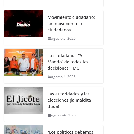
a
w
m
h
e
el
o
o
p
er
c
itt
ai
at
ss
e
m
k
e
er
l
s
e
gr
p
Movimiento ciudadano:
sin movimiento ni
b
A
n
a
ar
ciudadanos
o
p
g
m
tir
agosto 5, 2026
o
p
er
k
La ciudadanía, “Al
Mando” de todas las
decisiones”: MC.
agosto 4, 2026
Las autoridades y las
elecciones ¡la maldita
duda!
agosto 4, 2026
“Los políticos debemos