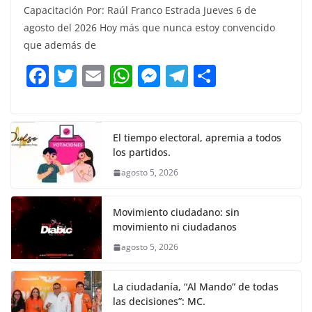
Capacitación Por: Raúl Franco Estrada Jueves 6 de
c
itt
ai
at
ss
e
m
agosto del 2026 Hoy más que nunca estoy convencido
e
er
l
s
e
gr
p
que además de
b
A
n
a
ar
F
T
E
W
M
T
C
o
p
g
m
tir
a
w
m
h
e
el
o
o
p
er
c
itt
ai
at
ss
e
m
k
e
er
l
s
e
gr
p
El tiempo electoral, apremia a todos
los partidos.
b
A
n
a
ar
agosto 5, 2026
o
p
g
m
tir
o
p
er
Movimiento ciudadano: sin
k
movimiento ni ciudadanos
agosto 5, 2026
La ciudadanía, “Al Mando” de todas
las decisiones”: MC.