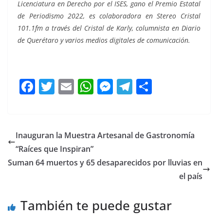
Licenciatura en Derecho por el ISES, gano el Premio Estatal
de Periodismo 2022, es colaboradora en Stereo Cristal
101.1fm a través del Cristal de Karly, columnista en Diario
de Querétaro y varios medios digitales de comunicación.
F
T
E
W
M
T
C
a
w
m
h
e
el
o
c
itt
ai
at
ss
e
m
e
er
l
s
e
gr
p
Inauguran la Muestra Artesanal de Gastronomía
b
A
n
a
ar
“Raíces que Inspiran”
o
p
g
m
tir
Suman 64 muertos y 65 desaparecidos por lluvias en
o
p
er
el país
k
También te puede gustar