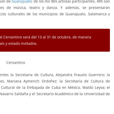
 son de
Guanajuato
; de los mil 865 artistas participantes, 495 son
ones de música, teatro y danza. Y además, se presentarán
cios culturales de los municipios de Guanajuato, Salamanca y
nal Cervantino será del 13 al 31 de octubre, de manera
ís y estado invitados.
ntes la Secretaria de Cultura, Alejandra Frausto Guerrero; la
ales, Mariana Aymerich Ordoñez; la Secretaría de Cultura de
o Cultural de la Embajada de Cuba en México, Waldo Leyva; el
Navarro Saldaña y el Secretario Académico de la Universidad de