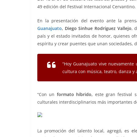
b
A
n
a
ar
49 edición del Festival Internacional Cervantino.
o
p
g
m
tir
En la presentación del evento ante la prensa
o
p
er
Guanajuato
, Diego Sinhue Rodríguez Vallejo
, 
k
país y el estado invitados de honor, quienes ofr
espíritu y crear puentes que unan sociedades, di
“Hoy Guanajuato vive nuevamente u
cultura con música, teatro, danza y a
“Con un
formato híbrido,
este gran festival 
culturales interdisciplinarios más importantes 
La promoción del talento local, agregó, es ele