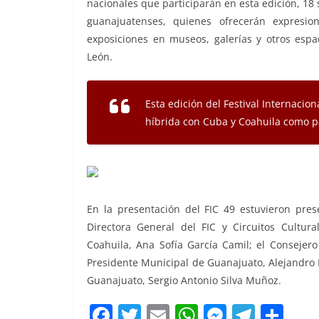
nacionales que participarán en esta edición, 18
guanajuatenses, quienes ofrecerán expresi
exposiciones en museos, galerías y otros espa
León.
Esta edición del Festival Internacio
híbrida con Cuba y Coahuila como pa
En la presentación del FIC 49 estuvieron prese
Directora General del FIC y Circuitos Cultur
Coahuila, Ana Sofía García Camil; el Consejer
Presidente Municipal de Guanajuato, Alejandro 
Guanajuato, Sergio Antonio Silva Muñoz.
F
T
E
W
M
T
C