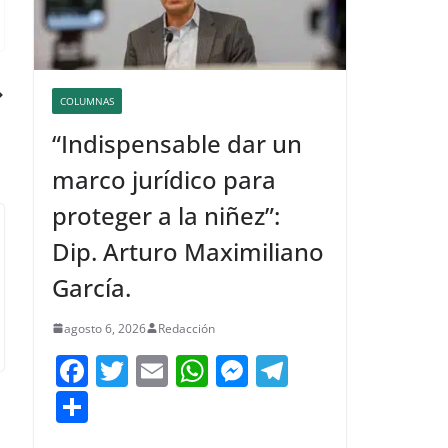
COLUMNAS
“Indispensable dar un
marco jurídico para
proteger a la niñez”:
Dip. Arturo Maximiliano
García.
agosto 6, 2026
Redacción
F
T
E
W
M
T
a
w
m
h
e
el
C
c
itt
ai
at
ss
e
o