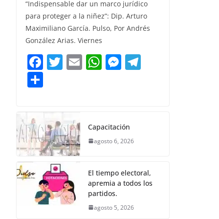
e
er
l
s
e
gr
“Indispensable dar un marco jurídico
m
para proteger a la niñez”: Dip. Arturo
b
A
n
a
p
Maximiliano García. Pulso, Por Andrés
o
p
g
m
ar
González Arias. Viernes
o
p
er
tir
F
T
E
W
M
T
k
a
w
m
h
e
el
C
c
itt
ai
at
ss
e
o
e
er
l
s
e
gr
m
b
A
n
a
p
Capacitación
o
p
g
m
ar
agosto 6, 2026
o
p
er
tir
k
El tiempo electoral,
apremia a todos los
partidos.
agosto 5, 2026