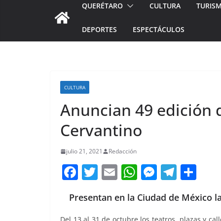
QUERÉTARO
CULTURA
TURIS
DEPORTES
ESPECTÁCULOS
CULTURA
Anuncian 49 edición d
Cervantino
julio 21, 2021
Redacción
F
T
E
W
M
T
C
a
w
m
h
e
el
o
Presentan en la Ciudad de México la
c
itt
ai
at
ss
e
m
e
er
l
s
e
gr
p
Del 13 al 31 de octubre los teatros, plazas y cal