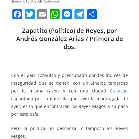
enero 6, 2023
Redacción
F
T
E
W
M
T
C
a
w
m
h
e
el
o
Zapatito (Político) de Reyes, por
c
itt
ai
at
ss
e
m
Andrés González Arias / Primera de
e
er
l
s
e
gr
p
dos.
b
A
n
a
ar
o
p
g
m
tir
o
p
er
Con el país convulso y preocupado por los índices de
k
inseguridad que se tienen, con un Sinaloa temeroso
por la misma razón y con una ciudad
Culiacán
espantada por la guerrilla que vivió la madrugada de
ayer, es lo que encontrarán los Reyes Magos a su paso
por este país.
Pero la política no descansa. Y tampoco los Reyes
Magos.
Zapatito, Zapatito, Zapatito, Zapatito, Zapatito,