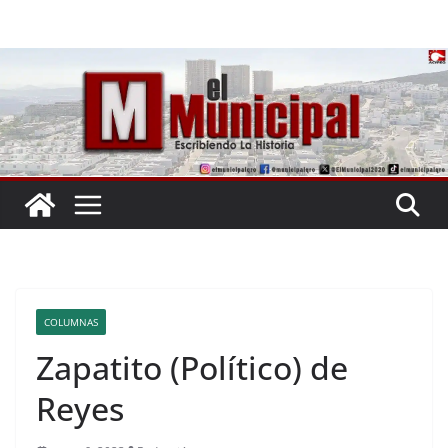
Saltar
al
contenido
COLUMNAS
Zapatito (Político) de
Reyes