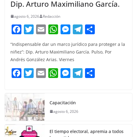
Dip. Arturo Maximiliano García.
agosto 6, 2026
Redacción
F
T
E
W
M
T
C
a
w
m
h
e
el
o
“Indispensable dar un marco jurídico para proteger a la
c
itt
ai
at
ss
e
m
niñez”: Dip. Arturo Maximiliano García. Pulso, Por
e
er
l
s
e
gr
p
Andrés González Arias. Viernes
b
A
n
a
ar
F
T
E
W
M
T
C
o
p
g
m
tir
a
w
m
h
e
el
o
o
p
er
c
itt
ai
at
ss
e
m
k
e
er
l
s
e
gr
p
Capacitación
b
A
n
a
ar
agosto 6, 2026
o
p
g
m
tir
o
p
er
El tiempo electoral, apremia a todos