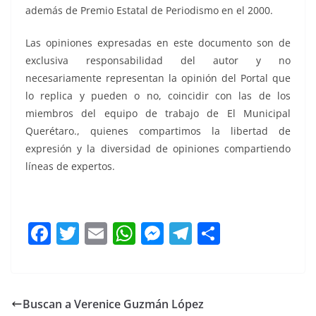
además de Premio Estatal de Periodismo en el 2000.
Las opiniones expresadas en este documento son de
exclusiva responsabilidad del autor y no
necesariamente representan la opinión del Portal que
lo replica y pueden o no, coincidir con las de los
miembros del equipo de trabajo de El Municipal
Querétaro., quienes compartimos la libertad de
expresión y la diversidad de opiniones compartiendo
líneas de expertos.
F
T
E
W
M
T
C
a
w
m
h
e
el
o
c
itt
ai
at
ss
e
m
e
er
l
s
e
gr
p
Buscan a Verenice Guzmán López