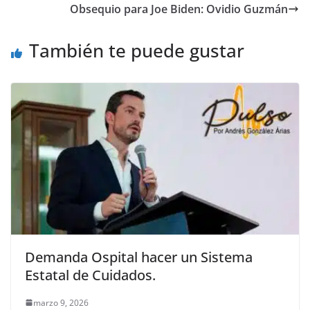
b
A
n
a
ar
Obsequio para Joe Biden: Ovidio Guzmán
o
p
g
m
tir
o
p
er
También te puede gustar
k
Demanda Ospital hacer un Sistema
Estatal de Cuidados.
marzo 9, 2026